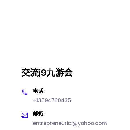
交流j9九游会
电话:
+13594780435
邮箱:
entrepreneurial@yahoo.com