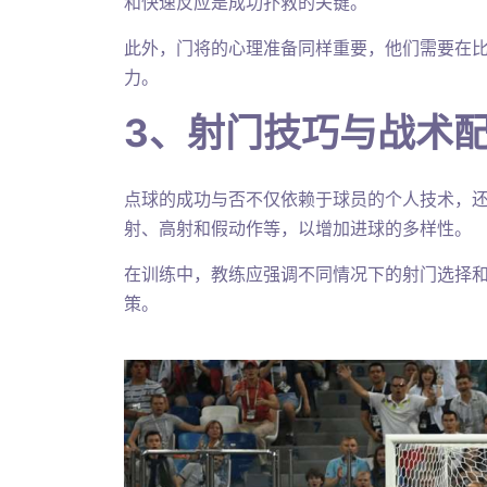
和快速反应是成功扑救的关键。
此外，门将的心理准备同样重要，他们需要在
力。
3、射门技巧与战术
点球的成功与否不仅依赖于球员的个人技术，
射、高射和假动作等，以增加进球的多样性。
在训练中，教练应强调不同情况下的射门选择
策。