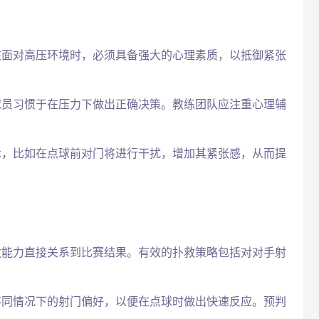
在面对高压环境时，必须具备强大的心理素质，以抵御紧张
球员习惯于在压力下做出正确决策。教练团队应注重心理辅
术，比如在点球前对门将进行干扰，增加其紧张感，从而提
救能力直接关系到比赛结果。有效的扑救策略包括对对手射
不同情况下的射门偏好，以便在点球时做出快速反应。预判