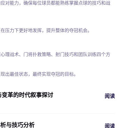
的应对能力，确保每位球员都能熟练掌握点球的技巧和战
员在压力下更好地发挥，提升整体的夺冠机会。
握心理战术、门将扑救策略、射门技巧和团队训练四个方
展现出最佳状态，最终实现夺冠的目标。
与变革的时代叙事探讨
阅读
解析与技巧分析
阅读