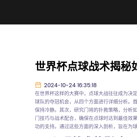
世界杯点球战术揭秘
2024-10-24 16:35:18
在世界杯这样的大赛中，点球大战往往成为决
球队的夺冠机会，从四个方面进行详细分析。
保持冷静。其次，研究门将的扑救策略，分析
门技巧与战术配合，确保在点球时达到最佳效
功的支持。通过这些方面的深入剖析，旨在为