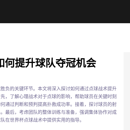
如何提升球队夺冠机会
定胜负的关键环节。本文将深入探讨如何通过点球战术提升
首先，了解心理战术对于点球的影响，帮助球员在关键时刻
如何通过判断和预判提高扑救成功率。接着，探讨球员的射
果。最后，考虑团队的整体训练与准备，强调集体协作对成
球队在世界杯点球战术中提供实用的指导。