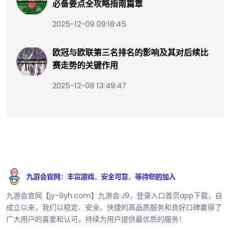
必备要点全攻略指南篇章
2025-12-09 09:18:45
欧冠与欧联第三名排名的影响及其对后续比
赛走势的关键作用
2025-12-08 13:49:47
九游会官网【jy-9yh.com】九游会·J9，登录入口首页app下载，自
成立以来，我们以稳定、安全、快捷的高品质服务和良好口碑赢得了
广大用户的喜爱和认可。持续为用户提供最优质的服务！