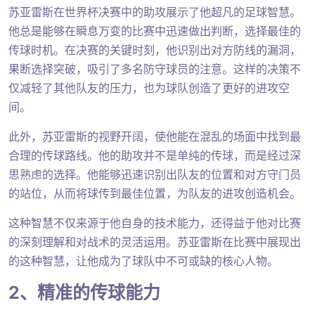
苏亚雷斯在世界杯决赛中的助攻展示了他超凡的足球智慧。
他总是能够在瞬息万变的比赛中迅速做出判断，选择最佳的
传球时机。在决赛的关键时刻，他识别出对方防线的漏洞，
果断选择突破，吸引了多名防守球员的注意。这样的决策不
仅减轻了其他队友的压力，也为球队创造了更好的进攻空
间。
此外，苏亚雷斯的视野开阔，使他能在混乱的场面中找到最
合理的传球路线。他的助攻并不是单纯的传球，而是经过深
思熟虑的选择。他能够迅速识别出队友的位置和对方守门员
的站位，从而将球传到最佳位置，为队友的进攻创造机会。
这种智慧不仅来源于他自身的技术能力，还得益于他对比赛
的深刻理解和对战术的灵活运用。苏亚雷斯在比赛中展现出
的这种智慧，让他成为了球队中不可或缺的核心人物。
2、精准的传球能力