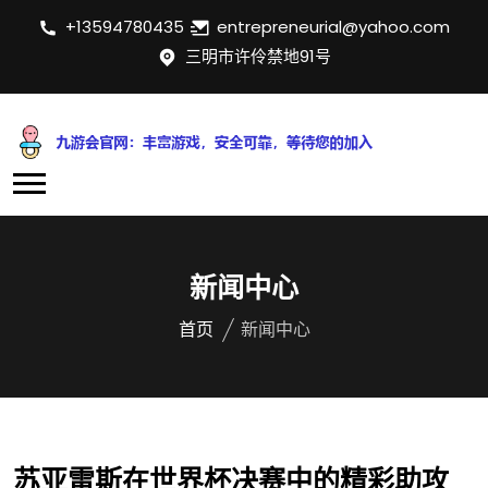
+13594780435
entrepreneurial@yahoo.com
三明市许伶禁地91号
新闻中心
首页
新闻中心
苏亚雷斯在世界杯决赛中的精彩助攻