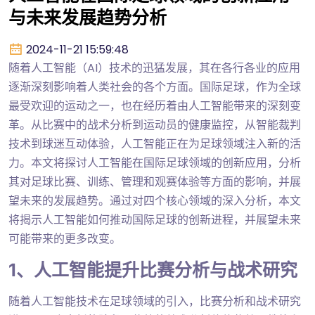
与未来发展趋势分析
2024-11-21 15:59:48
随着人工智能（AI）技术的迅猛发展，其在各行各业的应用
逐渐深刻影响着人类社会的各个方面。国际足球，作为全球
最受欢迎的运动之一，也在经历着由人工智能带来的深刻变
革。从比赛中的战术分析到运动员的健康监控，从智能裁判
技术到球迷互动体验，人工智能正在为足球领域注入新的活
力。本文将探讨人工智能在国际足球领域的创新应用，分析
其对足球比赛、训练、管理和观赛体验等方面的影响，并展
望未来的发展趋势。通过对四个核心领域的深入分析，本文
将揭示人工智能如何推动国际足球的创新进程，并展望未来
可能带来的更多改变。
1、人工智能提升比赛分析与战术研究
随着人工智能技术在足球领域的引入，比赛分析和战术研究