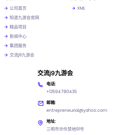
公司首页
XML
知道九游会官网
精品项目
新闻中心
集团服务
交流j9九游会
交流j9九游会
电话:
+13594780435
邮箱:
entrepreneurial@yahoo.com
地址:
三明市许伶禁地91号