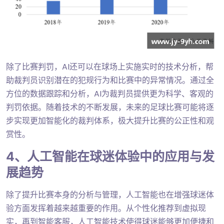
除了比赛判罚，AI还可以在球场上实施实时的技术分析，帮
助裁判员识别潜在的犯规行为和比赛中的异常情况。通过全
方位的数据跟踪和分析，AI为裁判员提供更为科学、客观的
判罚依据。随着技术的不断发展，未来的足球比赛可能将逐
步实现更加智能化的裁判体系，极大提升比赛的公正性和观
赏性。
4、人工智能在球迷体验中的应用与发
展趋势
除了提升比赛本身的分析与管理，人工智能也在增强球迷体
验方面发挥着越来越重要的作用。从个性化推荐到虚拟现
实，再到智能客服，人工智能技术使得球迷能够更加便捷和