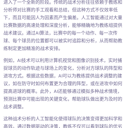
进入了一个全新的阶段。传统的战术分析往往依赖于教练和
分析师对比赛的手工观看和总结，但这种方式不仅效率低
下，而且可能因人为因素而产生偏差。人工智能通过对大量
比赛数据的高速处理和深度分析，能够精确地为教练组提供
战术建议。通过AI算法，比赛中的每一个动作、每一次传
球、每个球员的位置都可以被实时追踪和分析，从而帮助教
练制定更加精准的战术安排。
例如，AI技术可以利用计算机视觉和图像识别技术，实时捕
捉球员的动作轨迹与球场上的变化，分析对方球队的阵型和
进攻方式。根据这些数据，AI可以为教练提供战术调整的建
议，如在防守时如何布置更为合理的阵型，或在进攻中如何
提高进球的概率。此外，AI还能够通过模拟多种战术情境，
预测比赛中可能出现的关键变化，帮助球队做出更为及时的
战术调整。
这种战术分析的人工智能化使得球队的决策变得更加科学和
高效。通过数据驱动的决策，教练不仅可以看到球队的优劣