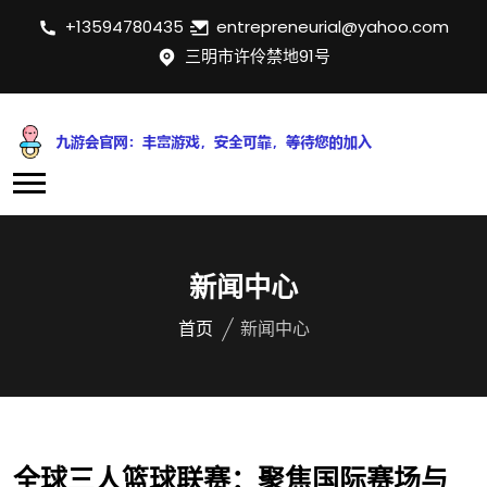
+13594780435
entrepreneurial@yahoo.com
三明市许伶禁地91号
新闻中心
首页
新闻中心
全球三人篮球联赛：聚焦国际赛场与