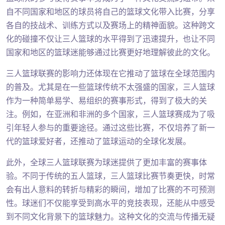
自不同国家和地区的球员将自己的篮球文化带入比赛，分享
各自的技战术、训练方式以及赛场上的精神面貌。这种跨文
化的碰撞不仅让三人篮球的水平得到了迅速提升，也让不同
国家和地区的篮球迷能够通过比赛更好地理解彼此的文化。
三人篮球联赛的影响力还体现在它推动了篮球在全球范围内
的普及。尤其是在一些篮球传统不太强盛的国家，三人篮球
作为一种简单易学、易组织的赛事形式，得到了极大的关
注。例如，在亚洲和非洲的多个国家，三人篮球赛成为了吸
引年轻人参与的重要途径。通过这些比赛，不仅培养了新一
代的篮球爱好者，还推动了篮球运动的全球化发展。
此外，全球三人篮球联赛为球迷提供了更加丰富的赛事体
验。不同于传统的五人篮球，三人篮球比赛节奏更快，时常
会有出人意料的转折与精彩的瞬间，增加了比赛的不可预测
性。球迷们不仅能享受到高水平的竞技表现，还能从中感受
到不同文化背景下的篮球魅力。这种文化的交流与传播无疑