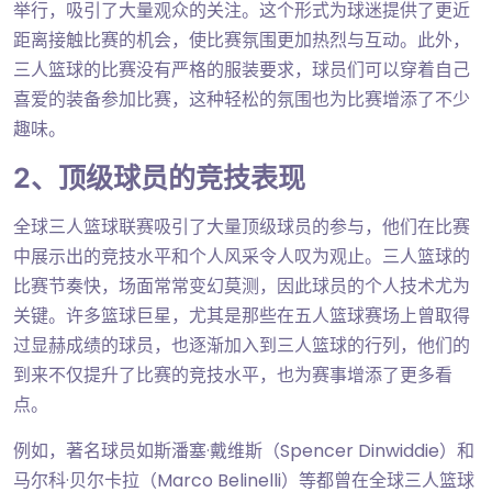
举行，吸引了大量观众的关注。这个形式为球迷提供了更近
距离接触比赛的机会，使比赛氛围更加热烈与互动。此外，
三人篮球的比赛没有严格的服装要求，球员们可以穿着自己
喜爱的装备参加比赛，这种轻松的氛围也为比赛增添了不少
趣味。
2、顶级球员的竞技表现
全球三人篮球联赛吸引了大量顶级球员的参与，他们在比赛
中展示出的竞技水平和个人风采令人叹为观止。三人篮球的
比赛节奏快，场面常常变幻莫测，因此球员的个人技术尤为
关键。许多篮球巨星，尤其是那些在五人篮球赛场上曾取得
过显赫成绩的球员，也逐渐加入到三人篮球的行列，他们的
到来不仅提升了比赛的竞技水平，也为赛事增添了更多看
点。
例如，著名球员如斯潘塞·戴维斯（Spencer Dinwiddie）和
马尔科·贝尔卡拉（Marco Belinelli）等都曾在全球三人篮球