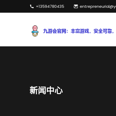
+13594780435
entrepreneurial@
新闻中心