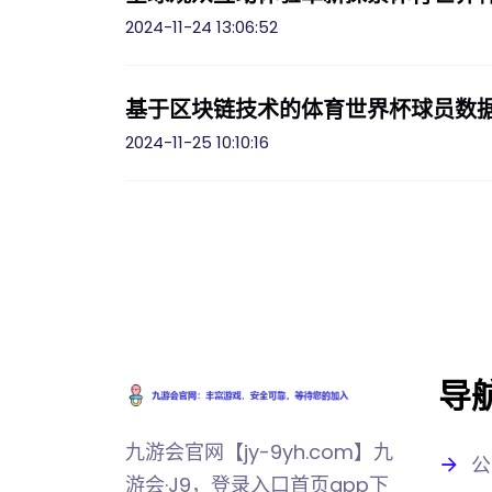
2024-11-24 13:06:52
基于区块链技术的体育世界杯球员数
2024-11-25 10:10:16
导
九游会官网【jy-9yh.com】九
公
游会·J9，登录入口首页app下