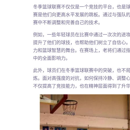
冬季篮球联赛不仅仅是一个竞技的平台，也是
赛是他们向更高水平发展的跳板。通过与强队
赛中不断调整和完善自己的技术。
例如，一些年轻球员在比赛中通过一次次的进
提升了他们的球技，也帮助他们树立了自信心
力和篮球智慧的舞台。在赛场上，老将们通过
中的全面影响力。
此外，球员们在冬季篮球联赛中的突破，也不
炼。面对高强度的对抗，如何保持冷静、调整
不仅提高了竞技能力，也在精神层面得到了升