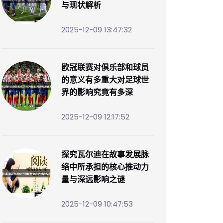
与现状解析
2025-12-09 13:47:32
欧冠联赛对俱乐部和球员
的意义有多重大对足球世
界的影响究竟有多深
2025-12-09 12:17:52
探究瓦尔迪在故事发展脉
络中所承担的核心推动力
量与深远影响之谜
2025-12-09 10:47:53