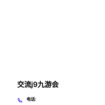
交流j9九游会
电话: