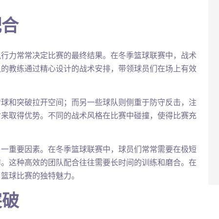
配合
执行力常常决定比赛的最终结果。在冬季篮球联赛中，战术
队的教练通过精心设计的战术安排，带领球员们在场上有效
传球和突破拉开空间；而另一些球队则侧重于防守反击，注
射来取得优势。不同的战术风格在比赛中碰撞，使得比赛充
另一重要因素。在冬季篮球联赛中，球员们常常需要在极短
作。这种高效的团队配合往往需要长时间的训练和磨合。在
了篮球比赛的独特魅力。
突破