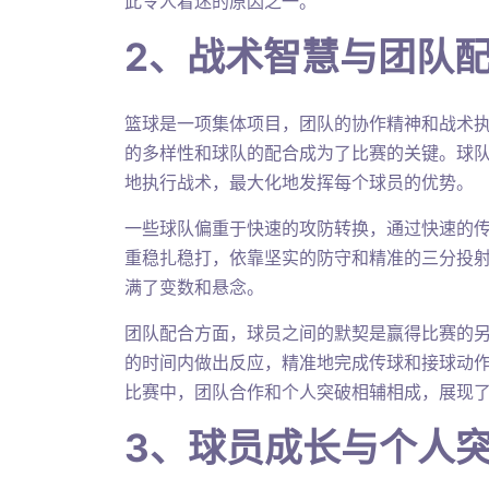
此令人着迷的原因之一。
2、战术智慧与团队
篮球是一项集体项目，团队的协作精神和战术
的多样性和球队的配合成为了比赛的关键。球
地执行战术，最大化地发挥每个球员的优势。
一些球队偏重于快速的攻防转换，通过快速的
重稳扎稳打，依靠坚实的防守和精准的三分投
满了变数和悬念。
团队配合方面，球员之间的默契是赢得比赛的
的时间内做出反应，精准地完成传球和接球动
比赛中，团队合作和个人突破相辅相成，展现
3、球员成长与个人