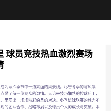
呈 球员竞技热血激烈赛场
情
，成为寒冷季节中一道亮丽的风景线。尽管冬季的寒风凛
搏点燃了每一位观众的激情。无论是技巧娴熟的控球后卫，
色，呈现出一场场精彩纷呈的对决。冬季篮球联赛的魅力不
展现的团队合作、战略布局以及球员个人的成长与突破。本