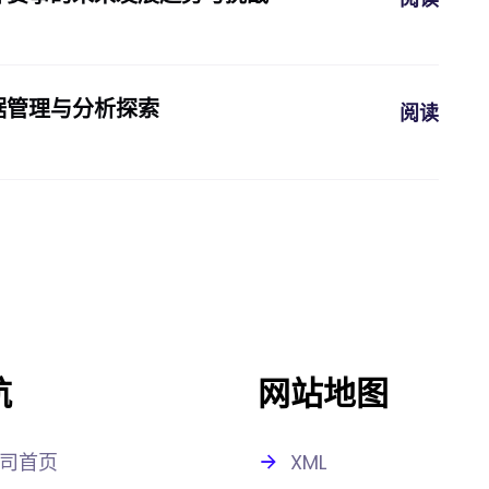
据管理与分析探索
阅读
航
网站地图
司首页
XML