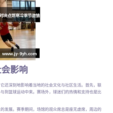
社会影响
，它还深刻地影响着当地的社会文化与社区生活。首先，联
参与到篮球运动中来。赛场外，球迷们的热情和支持也是比
业的发展。赛季期间，场馆的观众席总是座无虚席，周边的