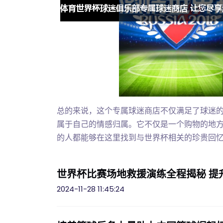
总的来说，这个专属球迷商店不仅满足了球迷
属于自己的情感归属。它不仅是一个购物的地
的人都能够在这里找到与世界杯相关的珍贵回
世界杯比赛场地救援演练全程揭秘 提
2024-11-28 11:45:24