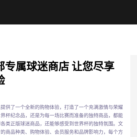
部专属球迷商店 让您尽享
验
迷提供了一个全新的购物体验，打造了一个充满激情与荣耀
世界杯纪念品，还是为每一场比赛而准备的独特商品，都能
到各类正版球迷商品，还能够感受到世界杯的独特氛围。文
店的商品种类、购物体验、会员服务和品牌影响力，每个方