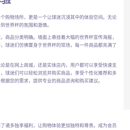
一个购物场所，更是一个让球迷沉浸其中的体验空间。无论
受到世界杯的氛围和激情。
敞，商品分类明确。墙面上悬挂着大幅的世界杯宣传海报，
中，球迷们仿佛置身于世界杯的现场，每一件商品都充满了
无论是在网上商城，还是实体店内，用户都可以享受快速支
台，球迷们可以轻松浏览并购买商品，享受个性化推荐和多
会根据您的需求，提供专业的商品咨询和购买建议。
供了诸多独享福利，让购物体验更加独特和尊贵。成为会员