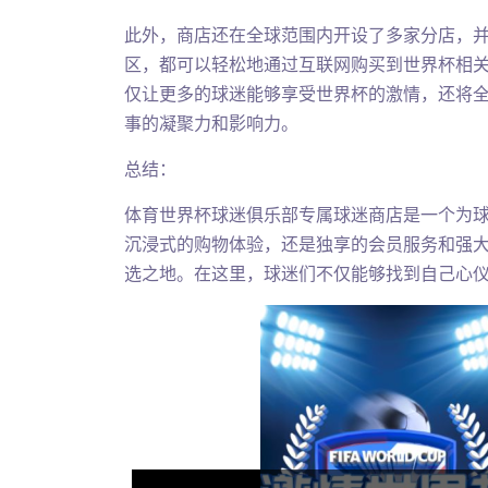
此外，商店还在全球范围内开设了多家分店，
区，都可以轻松地通过互联网购买到世界杯相
仅让更多的球迷能够享受世界杯的激情，还将
事的凝聚力和影响力。
总结：
体育世界杯球迷俱乐部专属球迷商店是一个为
沉浸式的购物体验，还是独享的会员服务和强
选之地。在这里，球迷们不仅能够找到自己心