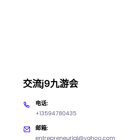
交流j9九游会
电话:
+13594780435
邮箱:
entrepreneurial@yahoo.com