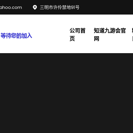
yahoo.com
三明市许伶禁地91号
公司首
知道九游会官
页
网