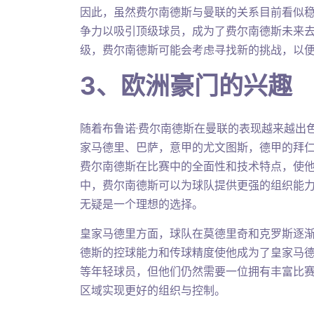
因此，虽然费尔南德斯与曼联的关系目前看似
争力以吸引顶级球员，成为了费尔南德斯未来
级，费尔南德斯可能会考虑寻找新的挑战，以
3、欧洲豪门的兴趣
随着布鲁诺·费尔南德斯在曼联的表现越来越出
家马德里、巴萨，意甲的尤文图斯，德甲的拜
费尔南德斯在比赛中的全面性和技术特点，使
中，费尔南德斯可以为球队提供更强的组织能
无疑是一个理想的选择。
皇家马德里方面，球队在莫德里奇和克罗斯逐
德斯的控球能力和传球精度使他成为了皇家马德
等年轻球员，但他们仍然需要一位拥有丰富比
区域实现更好的组织与控制。