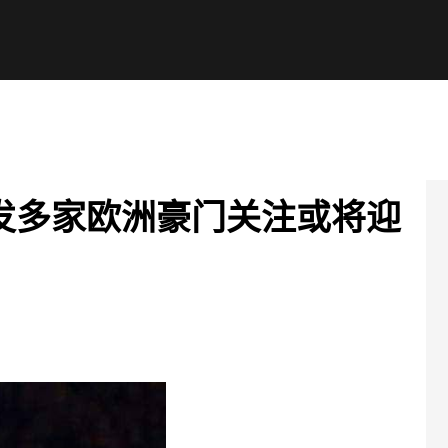
发多家欧洲豪门关注或将迎