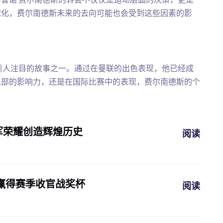
球化，费尔南德斯未来的去向可能也会受到这些因素的影
引人注目的故事之一。通过在曼联的出色表现，他已经成
乐部的影响力，还是在国际比赛中的表现，费尔南德斯的个
军荣耀创造辉煌历史
阅读
赢得赛季收官战奖杯
阅读