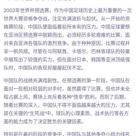
2002年世界杯预选赛，作为中国足球历史上最为重要的一次
世界大赛资格争夺战，注定充满波折与起伏。从一开始的资
格赛阶段，中国队便面临着前所未有的压力。中国足球要想
在亚洲区预选赛中脱颖而出，必须经历多轮艰难的比赛，面
对来自亚洲各强队的激烈竞争。由于种种原因，比赛过程并
非一帆风顺。尽管在与阿联酋、卡塔尔、巴林等球队的较量
中展现出了较强的实力，但在面对日本、韩国等亚洲顶级强
队时，中国队的表现却屡屡起伏不定。
中国队的战绩充满戏剧性。在预选赛的第一阶段，中国队在
面对一些相对较弱的对手时，虽然赢得了比赛，但也并未全
程占据上风，赛场上充斥着各种“侥幸”胜利。而到了后期，
随着比赛的深入，中国队不得不面临越来越大的压力，尤其
是在关键的“生死战”中，球队的心理素质、战术执行等各方
面的能力成为了决定胜负的关键因素。
特别是在最后阶段的竞争中，中国队与其他争夺小组出线名