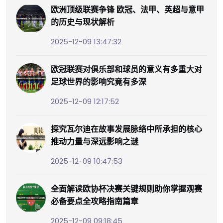
欧洲顶级联赛争锋 欧冠、法甲、英超与意甲
的历史与现状解析
2025-12-09 13:47:32
欧冠联赛对俱乐部和球员的意义有多重大对
足球世界的影响究竟有多深
2025-12-09 12:17:52
探究瓦尔迪在故事发展脉络中所承担的核心
推动力量与深远影响之谜
2025-12-09 10:47:53
全面解读欧协杯决赛关键规则助你掌握观赛
必备要点全攻略指南篇章
2025-12-09 09:18:45