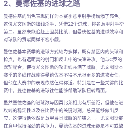
2、曼德佐基的进球之路
曼德佐基的出色表现同样为本赛季意甲射手榜增添了亮色。
这位尤文图斯的锋线杀手，凭借22个进球，排名意甲射手榜
第二。虽然未能追赶上因莫比莱，但曼德佐基的进球效率和
对球队的贡献同样不容小觑。
曼德佐基本赛季的进球方式较为多样，既有禁区内的头球和
抢点，也有远距离的射门和反击中的快速进攻。他与C罗的
默契配合，使得尤文图斯的攻击线充满了威胁。尤文图斯本
赛季的多线作战使得曼德佐基不得不承担更多的进攻责任，
但他在大赛中的表现依然值得称道。特别是在一些关键的比
赛中，曼德佐基的进球往往能够帮助球队扭转局面。
虽然曼德佐基的进球数与因莫比莱相比有所差距，但他在进
攻端的稳定性以及在比赛中的关键时刻，总是能够做出反
应，这使得他依然是意甲最具威胁的前锋之一。尤文图斯能
在意甲保持强劲的竞争力，曼德佐基的进球无疑是不可或缺