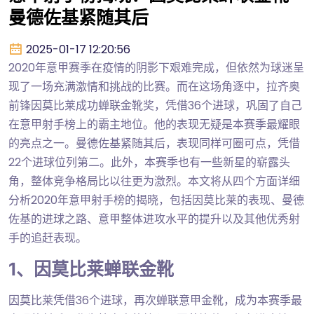
曼德佐基紧随其后
2025-01-17 12:20:56
2020年意甲赛季在疫情的阴影下艰难完成，但依然为球迷呈
现了一场充满激情和挑战的比赛。而在这场角逐中，拉齐奥
前锋因莫比莱成功蝉联金靴奖，凭借36个进球，巩固了自己
在意甲射手榜上的霸主地位。他的表现无疑是本赛季最耀眼
的亮点之一。曼德佐基紧随其后，表现同样可圈可点，凭借
22个进球位列第二。此外，本赛季也有一些新星的崭露头
角，整体竞争格局比以往更为激烈。本文将从四个方面详细
分析2020年意甲射手榜的揭晓，包括因莫比莱的表现、曼德
佐基的进球之路、意甲整体进攻水平的提升以及其他优秀射
手的追赶表现。
1、因莫比莱蝉联金靴
因莫比莱凭借36个进球，再次蝉联意甲金靴，成为本赛季最