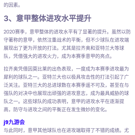
的因素。
3、意甲整体进攻水平提升
2020赛季，意甲整体的进攻水平有了显著的提升。虽然以防
守著称的意甲，依然注重战术的平衡，但不少球队在进攻端
展现出了更为开放的打法。尤其是拉齐奥和亚特兰大等球
队，凭借强大的进攻火力，成为本赛季意甲的亮点。
拉齐奥凭借因莫比莱的出色表现，一度成为本赛季进攻最为
犀利的球队之一。亚特兰大也以极具攻击性的打法引起了广
泛关注。亚特兰大的总进球数在本赛季遥不可及，甚至在与
强队的对决中也展现出顽强的进攻意志，成为最具威胁的球
队之一。这些球队的成功表明，意甲的进攻水平在逐渐提
高，防守与进攻之间的平衡正在发生微妙的变化。
j9九游会
与此同时，意甲其他球队也在进攻端取得了不错的成绩。尤