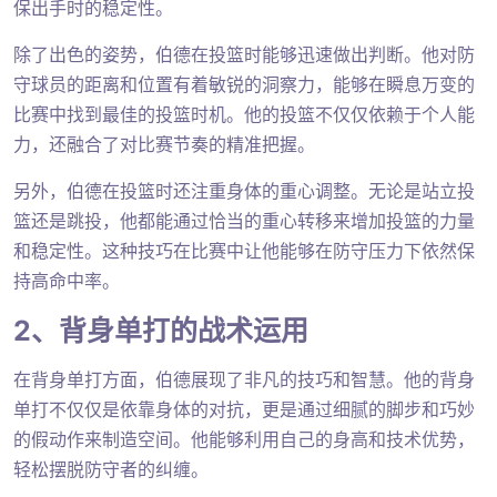
保出手时的稳定性。
除了出色的姿势，伯德在投篮时能够迅速做出判断。他对防
守球员的距离和位置有着敏锐的洞察力，能够在瞬息万变的
比赛中找到最佳的投篮时机。他的投篮不仅仅依赖于个人能
力，还融合了对比赛节奏的精准把握。
另外，伯德在投篮时还注重身体的重心调整。无论是站立投
篮还是跳投，他都能通过恰当的重心转移来增加投篮的力量
和稳定性。这种技巧在比赛中让他能够在防守压力下依然保
持高命中率。
2、背身单打的战术运用
在背身单打方面，伯德展现了非凡的技巧和智慧。他的背身
单打不仅仅是依靠身体的对抗，更是通过细腻的脚步和巧妙
的假动作来制造空间。他能够利用自己的身高和技术优势，
轻松摆脱防守者的纠缠。