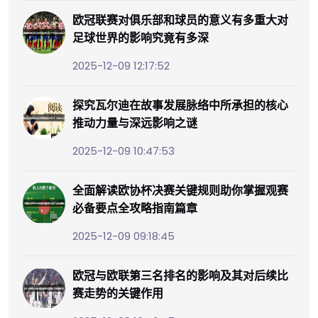
欧冠联赛对俱乐部和球员的意义有多重大对
足球世界的影响究竟有多深
2025-12-09 12:17:52
探究瓦尔迪在故事发展脉络中所承担的核心
推动力量与深远影响之谜
2025-12-09 10:47:53
全面解读欧协杯决赛关键规则助你掌握观赛
必备要点全攻略指南篇章
2025-12-09 09:18:45
欧冠与欧联第三名排名的影响及其对后续比
赛走势的关键作用