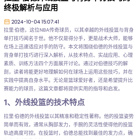
终极解析与应用
2024-10-04 15:07:41
拉里·伯德，这位NBA传奇球员，以其卓越的外线投篮与背身
单打技巧闻名于世。他不仅是得分手，更是战术大师，能够
在场上迅速适应对手的防守。本文将围绕伯德的外线投篮与
背身单打技巧进行深入解析，从技术特点、实战应用、心理
素质、训练方法四个方面展开讨论。通过对伯德技巧的解
剖，读者将能更好地理解如何在球场上运用这些技巧，并在
实践中提高自身水平。无论是篮球爱好者，还是希望提升比
赛能力的球员，这篇文章都将提供实用的指导和启发。
1、外线投篮的技术特点
拉里·伯德的外线投篮以其精准和稳定性著称。他的投篮姿势
简单而有效，通常从胸部发力，手腕的灵活性使得他的投篮
轨迹高度可控。在投篮时，伯德总能找到最佳的发力点，确