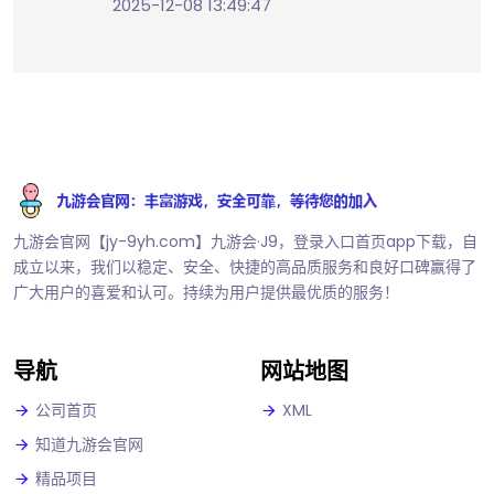
2025-12-08 13:49:47
九游会官网【jy-9yh.com】九游会·J9，登录入口首页app下载，自
成立以来，我们以稳定、安全、快捷的高品质服务和良好口碑赢得了
广大用户的喜爱和认可。持续为用户提供最优质的服务！
导航
网站地图
公司首页
XML
知道九游会官网
精品项目