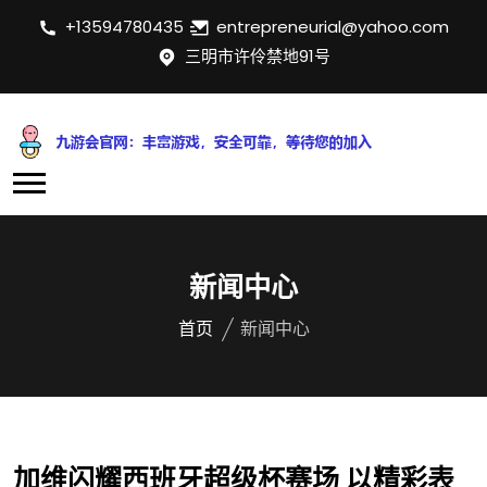
+13594780435
entrepreneurial@yahoo.com
三明市许伶禁地91号
新闻中心
首页
新闻中心
加维闪耀西班牙超级杯赛场 以精彩表