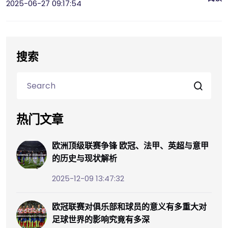
2025-06-27 09:17:54
搜索
热门文章
欧洲顶级联赛争锋 欧冠、法甲、英超与意甲
的历史与现状解析
2025-12-09 13:47:32
欧冠联赛对俱乐部和球员的意义有多重大对
足球世界的影响究竟有多深