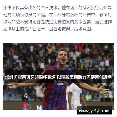
加维不仅具备出色的个人技术，他在场上的战术执行力也是
他成为顶级球员的关键。在西班牙超级杯的比赛中，教练对
球队的战术安排无疑是决定比赛结果的关键因素，而加维作
为球场上的指挥官之一，出色地贯彻了战术意图。