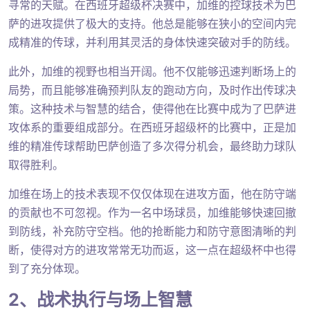
寻常的天赋。在西班牙超级杯决赛中，加维的控球技术为巴
萨的进攻提供了极大的支持。他总是能够在狭小的空间内完
成精准的传球，并利用其灵活的身体快速突破对手的防线。
此外，加维的视野也相当开阔。他不仅能够迅速判断场上的
局势，而且能够准确预判队友的跑动方向，及时作出传球决
策。这种技术与智慧的结合，使得他在比赛中成为了巴萨进
攻体系的重要组成部分。在西班牙超级杯的比赛中，正是加
维的精准传球帮助巴萨创造了多次得分机会，最终助力球队
取得胜利。
加维在场上的技术表现不仅仅体现在进攻方面，他在防守端
的贡献也不可忽视。作为一名中场球员，加维能够快速回撤
到防线，补充防守空档。他的抢断能力和防守意图清晰的判
断，使得对方的进攻常常无功而返，这一点在超级杯中也得
到了充分体现。
2、战术执行与场上智慧