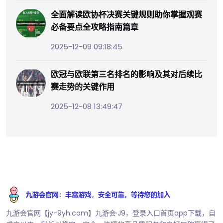
全面解读欧协杯决赛关键规则助你掌握观赛
必备要点全攻略指南篇章
2025-12-09 09:18:45
欧冠与欧联第三名排名的影响及其对后续比
赛走势的关键作用
2025-12-08 13:49:47
九游会官网【jy-9yh.com】九游会·J9，登录入口首页app下载，自