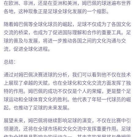
在欧洲、非洲，还是在亚洲和美洲，姆巴佩的球迷遍布世界
各地，这种现象正是足球全球化发展的一个缩影。
随着姆巴佩等全球化球员的崛起，足球不仅成为了各国文化
交流的桥梁，也成为了促进国际理解和合作的重要工具。足
球的普及与发展，将进一步推动各国之间的文化沟通与交
流，促进全球化进程。
总结：
通过对姆巴佩决赛进球的分析，我们可以看到他不仅在技术
上展现了卓越的天赋，也在全球化和文化交流方面发挥了独
特的作用。姆巴佩的成功不仅仅是个人的荣耀，更是整个足
球运动和全球体育文化的胜利。他代表了年轻一代球员的崛
起，也推动了足球的未来发展。
展望未来，姆巴佩将继续影响足球的演变，不仅在比赛中引
领潮流，还将在全球市场和文化交流中发挥重要作用。足球