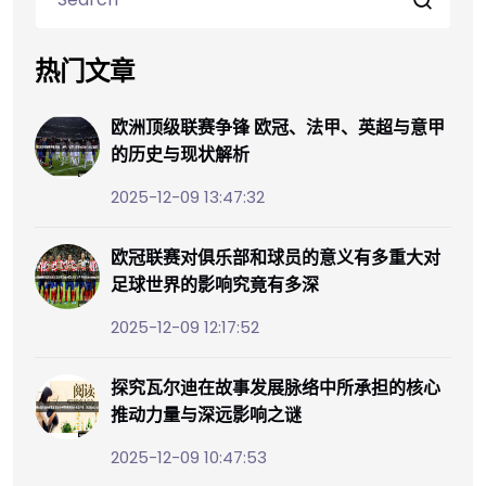
热门文章
欧洲顶级联赛争锋 欧冠、法甲、英超与意甲
的历史与现状解析
2025-12-09 13:47:32
欧冠联赛对俱乐部和球员的意义有多重大对
足球世界的影响究竟有多深
2025-12-09 12:17:52
探究瓦尔迪在故事发展脉络中所承担的核心
推动力量与深远影响之谜
2025-12-09 10:47:53