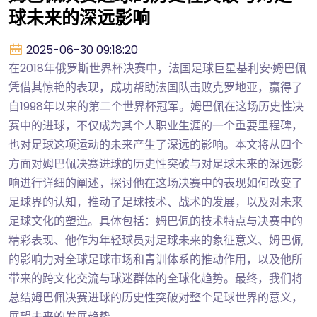
球未来的深远影响
2025-06-30 09:18:20
在2018年俄罗斯世界杯决赛中，法国足球巨星基利安·姆巴佩
凭借其惊艳的表现，成功帮助法国队击败克罗地亚，赢得了
自1998年以来的第二个世界杯冠军。姆巴佩在这场历史性决
赛中的进球，不仅成为其个人职业生涯的一个重要里程碑，
也对足球这项运动的未来产生了深远的影响。本文将从四个
方面对姆巴佩决赛进球的历史性突破与对足球未来的深远影
响进行详细的阐述，探讨他在这场决赛中的表现如何改变了
足球界的认知，推动了足球技术、战术的发展，以及对未来
足球文化的塑造。具体包括：姆巴佩的技术特点与决赛中的
精彩表现、他作为年轻球员对足球未来的象征意义、姆巴佩
的影响力对全球足球市场和青训体系的推动作用，以及他所
带来的跨文化交流与球迷群体的全球化趋势。最终，我们将
总结姆巴佩决赛进球的历史性突破对整个足球世界的意义，
展望未来的发展趋势。