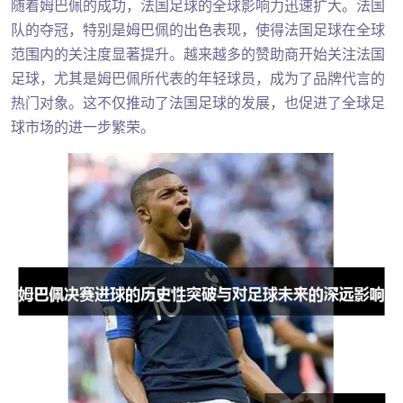
随着姆巴佩的成功，法国足球的全球影响力迅速扩大。法国
队的夺冠，特别是姆巴佩的出色表现，使得法国足球在全球
范围内的关注度显著提升。越来越多的赞助商开始关注法国
足球，尤其是姆巴佩所代表的年轻球员，成为了品牌代言的
热门对象。这不仅推动了法国足球的发展，也促进了全球足
球市场的进一步繁荣。