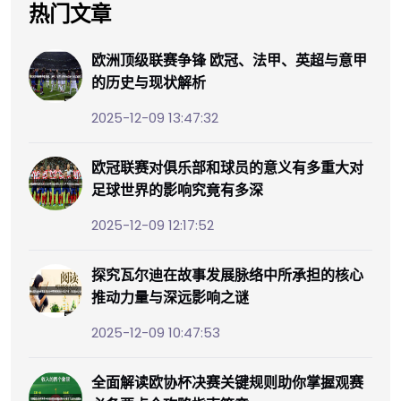
热门文章
欧洲顶级联赛争锋 欧冠、法甲、英超与意甲
的历史与现状解析
2025-12-09 13:47:32
欧冠联赛对俱乐部和球员的意义有多重大对
足球世界的影响究竟有多深
2025-12-09 12:17:52
探究瓦尔迪在故事发展脉络中所承担的核心
推动力量与深远影响之谜
2025-12-09 10:47:53
全面解读欧协杯决赛关键规则助你掌握观赛