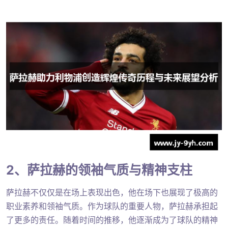
2、萨拉赫的领袖气质与精神支柱
萨拉赫不仅仅是在场上表现出色，他在场下也展现了极高的
职业素养和领袖气质。作为球队的重要人物，萨拉赫承担起
了更多的责任。随着时间的推移，他逐渐成为了球队的精神