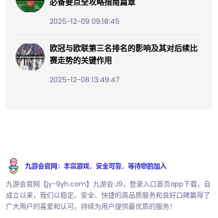
必备要点全攻略指南篇章
2025-12-09 09:18:45
欧冠与欧联第三名排名的影响及其对后续比
赛走势的关键作用
2025-12-08 13:49:47
九游会官网【jy-9yh.com】九游会·J9，登录入口首页app下载，自
成立以来，我们以稳定、安全、快捷的高品质服务和良好口碑赢得了
广大用户的喜爱和认可。持续为用户提供最优质的服务！