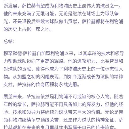
断发展，萨拉赫有望成为利物浦历史上最伟大的球员之一。
他的未来充满了无限可能，无论是继续在球场上为球队争
光，还是退役后继续为球队做出贡献，萨拉赫都将在利物浦
的历史上占据一席之地。
总结：
穆罕默德·萨拉赫自加盟利物浦以来，以其卓越的技术和领导
力帮助球队迈向了更高的辉煌。他的进攻能力、比赛智慧和
对球队的贡献，使得他成为了利物浦历史上的一位标志性人
物。从加盟之初的闪耀表现，到如今逐渐成长为球队的精神
支柱，萨拉赫的传奇历程将永载史册。
展望未来，萨拉赫依然是利物浦不可或缺的核心人物。随着
年龄的增长，萨拉赫可能不再具备如此的爆发力，但他的经
验、技术和领导力将继续为球队带来巨大的价值。无论是带
领利物浦继续争夺顶级荣誉，还是作为球队的精神象征，萨
拉赫都将在未来的岁月里继续书写属于自己的传奇篇章。