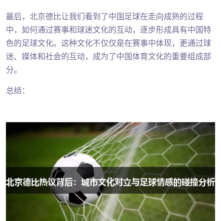
最后，北京德比让我们看到了中国足球在走向成熟的过程
中，如何通过赛事和球迷文化的互动，逐步形成具有中国特
色的足球文化。这种文化不仅仅是在赛事中体现，更通过球
迷、媒体和社会的互动，成为了中国体育文化的重要组成部
分。
总结：