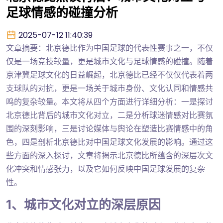
足球情感的碰撞分析
2025-07-12 11:40:39
文章摘要：北京德比作为中国足球的代表性赛事之一，不仅
仅是一场竞技较量，更是城市文化与足球情感的碰撞。随着
京津冀足球文化的日益崛起，北京德比已经不仅仅代表着两
支球队的对抗，更是一场关于城市身份、文化认同和情感共
鸣的复杂较量。本文将从四个方面进行详细分析：一是探讨
北京德比背后的城市文化对立，二是分析球迷情感对比赛氛
围的深刻影响，三是讨论媒体与舆论在塑造比赛情感中的角
色，四是剖析北京德比对中国足球文化发展的影响。通过这
些方面的深入探讨，文章将揭示北京德比所蕴含的深层次文
化冲突和情感张力，以及它如何反映中国足球发展的复杂
性。
1、城市文化对立的深层原因