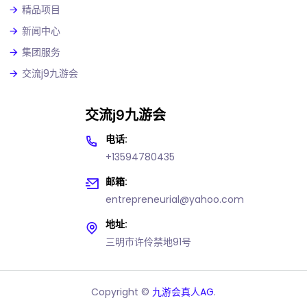
精品项目
新闻中心
集团服务
交流j9九游会
交流j9九游会
电话:
+13594780435
邮箱:
entrepreneurial@yahoo.com
地址:
三明市许伶禁地91号
Copyright ©
九游会真人AG
.