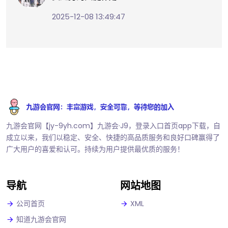
2025-12-08 13:49:47
九游会官网【jy-9yh.com】九游会·J9，登录入口首页app下载，自
成立以来，我们以稳定、安全、快捷的高品质服务和良好口碑赢得了
广大用户的喜爱和认可。持续为用户提供最优质的服务！
导航
网站地图
公司首页
XML
知道九游会官网