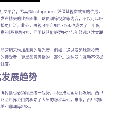
主要的社交平台，尤其是Instagram，凭借其视觉效果的优势，
过发布精美的比赛图集、球员训练视频等内容，不仅可以吸
更广泛。此外，短视频平台如TikTok也成为了西甲俱
创意的短视频内容，西甲球队能够更好地与年轻观众建立联
互动营销来增加品牌的曝光度。例如，通过发起球迷投票、
牌的接受者，更是品牌传播的一部分。这种双向互动不仅提
忠诚度。
化发展趋势
品牌传播也必须顺应这一趋势，积极推动国际化发展。西甲
洲乃至世界范围内积累了大量的粉丝基础。未来，西甲球队
北美和非洲等地区。