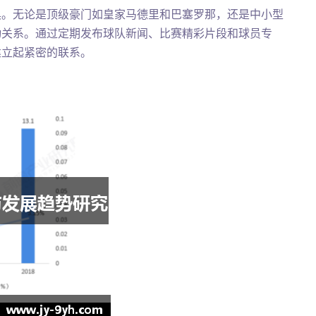
具。无论是顶级豪门如皇家马德里和巴塞罗那，还是中小型
动关系。通过定期发布球队新闻、比赛精彩片段和球员专
建立起紧密的联系。