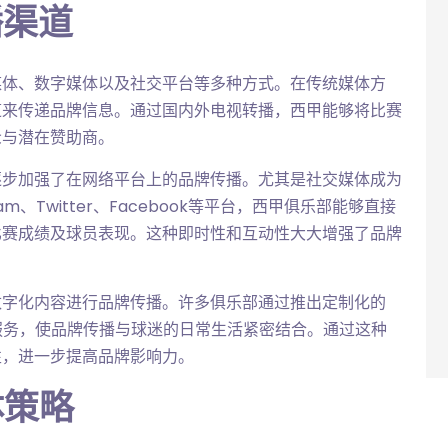
播渠道
媒体、数字媒体以及社交平台等多种方式。在传统媒体方
道来传递品牌信息。通过国内外电视转播，西甲能够将比赛
众与潜在赞助商。
逐步加强了在网络平台上的品牌传播。尤其是社交媒体成为
m、Twitter、Facebook等平台，西甲俱乐部能够直接
比赛成绩及球员表现。这种即时性和互动性大大增强了品牌
数字化内容进行品牌传播。许多俱乐部通过推出定制化的
服务，使品牌传播与球迷的日常生活紧密结合。通过这种
性，进一步提高品牌影响力。
体策略