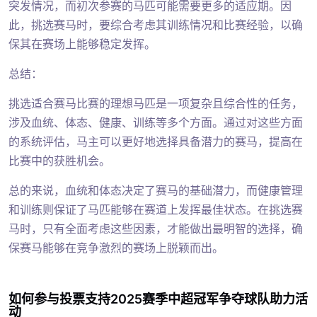
突发情况，而初次参赛的马匹可能需要更多的适应期。因
此，挑选赛马时，要综合考虑其训练情况和比赛经验，以确
保其在赛场上能够稳定发挥。
总结：
挑选适合赛马比赛的理想马匹是一项复杂且综合性的任务，
涉及血统、体态、健康、训练等多个方面。通过对这些方面
的系统评估，马主可以更好地选择具备潜力的赛马，提高在
比赛中的获胜机会。
总的来说，血统和体态决定了赛马的基础潜力，而健康管理
和训练则保证了马匹能够在赛道上发挥最佳状态。在挑选赛
马时，只有全面考虑这些因素，才能做出最明智的选择，确
保赛马能够在竞争激烈的赛场上脱颖而出。
如何参与投票支持2025赛季中超冠军争夺球队助力活
动