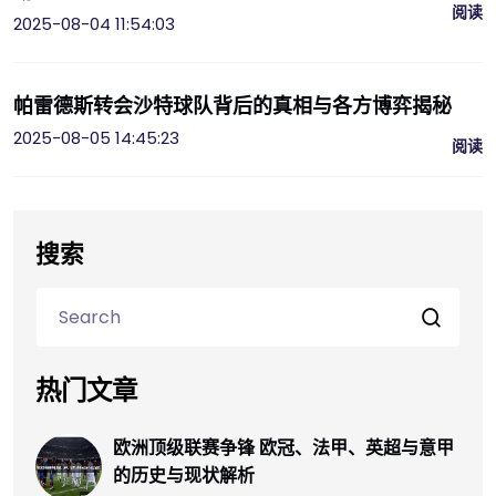
阅读
2025-08-04 11:54:03
帕雷德斯转会沙特球队背后的真相与各方博弈揭秘
2025-08-05 14:45:23
阅读
搜索
热门文章
欧洲顶级联赛争锋 欧冠、法甲、英超与意甲
的历史与现状解析