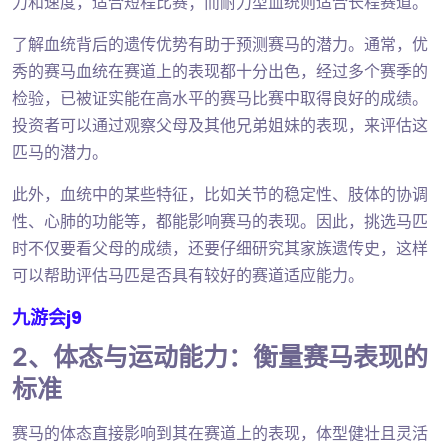
力和速度，适合短程比赛；而耐力型血统则适合长程赛道。
了解血统背后的遗传优势有助于预测赛马的潜力。通常，优
秀的赛马血统在赛道上的表现都十分出色，经过多个赛季的
检验，已被证实能在高水平的赛马比赛中取得良好的成绩。
投资者可以通过观察父母及其他兄弟姐妹的表现，来评估这
匹马的潜力。
此外，血统中的某些特征，比如关节的稳定性、肢体的协调
性、心肺的功能等，都能影响赛马的表现。因此，挑选马匹
时不仅要看父母的成绩，还要仔细研究其家族遗传史，这样
可以帮助评估马匹是否具有较好的赛道适应能力。
九游会j9
2、体态与运动能力：衡量赛马表现的
标准
赛马的体态直接影响到其在赛道上的表现，体型健壮且灵活