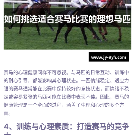
赛马的心理健康同样不可忽视。与马匹的日常互动、训练中
的耐心引导，都能影响其心理状态。一匹情绪稳定、适应力
强的赛马通常能在比赛中保持较好的竞技状态，而情绪不稳
定或容易紧张的马匹可能在比赛中表现不佳。因此，赛马的
健康管理是一个全面的过程，涵盖了生理和心理的多个方
面。
4、训练与心理素质：打造赛马的竞争