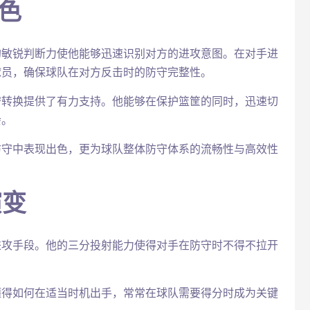
色
的敏锐判断力使他能够迅速识别对方的进攻意图。在对手进
球员，确保球队在对方反击时的防守完整性。
守转换提供了有力支持。他能够在保护篮筐的同时，迅速切
会。
防守中表现出色，更为球队整体防守体系的流畅性与高效性
演变
进攻手段。他的三分投射能力使得对手在防守时不得不拉开
懂得如何在适当时机出手，常常在球队需要得分时成为关键