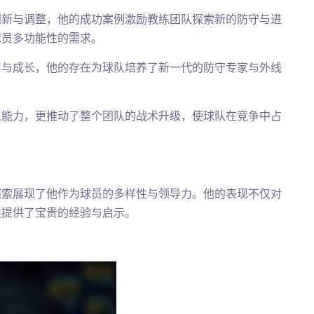
创新与调整，他的成功案例激励教练团队探索新的防守与进
球员多功能性的需求。
习与成长，他的存在为球队培养了新一代的防守专家与外线
人能力，更推动了整个团队的战术升级，使球队在竞争中占
探索展现了他作为球员的多样性与领导力。他的表现不仅对
展提供了宝贵的经验与启示。