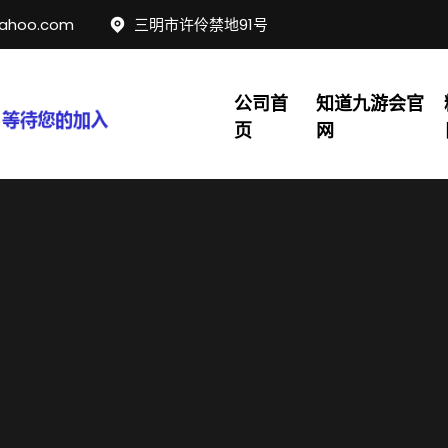
yahoo.com
三明市许伶禁地91号
公司首
知道九游会官
页
网