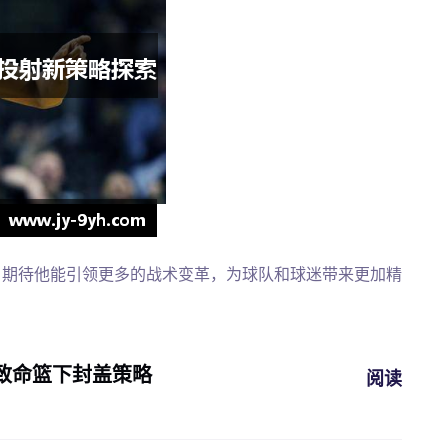
，期待他能引领更多的战术变革，为球队和球迷带来更加精
致命篮下封盖策略
阅读