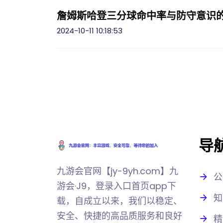
詹姆斯哈登三分球命中率与防守意识
2024-10-11 10:18:53
导
九游会官网【jy-9yh.com】九
公
游会·J9，登录入口首页app下
知
载，自成立以来，我们以稳定、
安全、快捷的高品质服务和良好
精