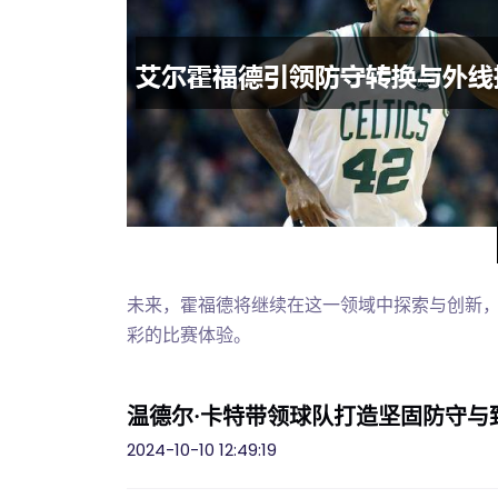
未来，霍福德将继续在这一领域中探索与创新
彩的比赛体验。
温德尔·卡特带领球队打造坚固防守与
2024-10-10 12:49:19