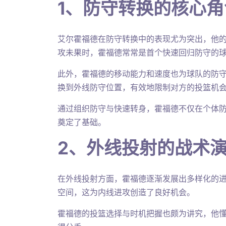
1、防守转换的核心角
艾尔霍福德在防守转换中的表现尤为突出，他
攻未果时，霍福德常常是首个快速回归防守的
此外，霍福德的移动能力和速度也为球队的防
换到外线防守位置，有效地限制对方的投篮机
通过组织防守与快速转身，霍福德不仅在个体
奠定了基础。
2、外线投射的战术
在外线投射方面，霍福德逐渐发展出多样化的
空间，这为内线进攻创造了良好机会。
霍福德的投篮选择与时机把握也颇为讲究，他