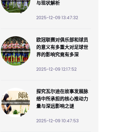
与现状解析
2025-12-09 13:47:32
欧冠联赛对俱乐部和球员
的意义有多重大对足球世
界的影响究竟有多深
2025-12-09 12:17:52
探究瓦尔迪在故事发展脉
络中所承担的核心推动力
量与深远影响之谜
2025-12-09 10:47:53