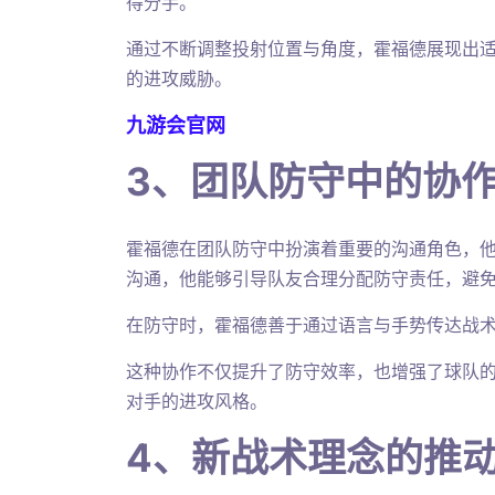
得分手。
通过不断调整投射位置与角度，霍福德展现出
的进攻威胁。
九游会官网
3、团队防守中的协
霍福德在团队防守中扮演着重要的沟通角色，
沟通，他能够引导队友合理分配防守责任，避
在防守时，霍福德善于通过语言与手势传达战
这种协作不仅提升了防守效率，也增强了球队
对手的进攻风格。
4、新战术理念的推