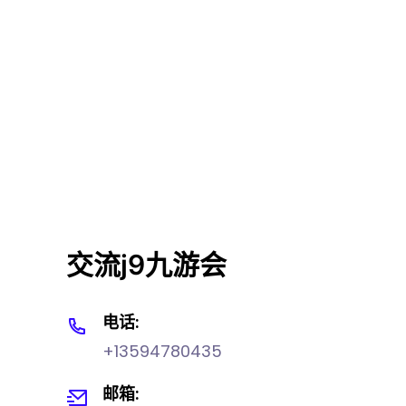
交流j9九游会
电话:
+13594780435
邮箱: