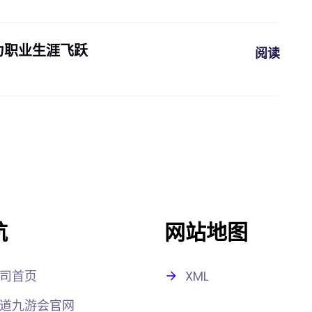
力职业生涯飞跃
阅读
航
网站地图
司首页
XML
道九游会官网