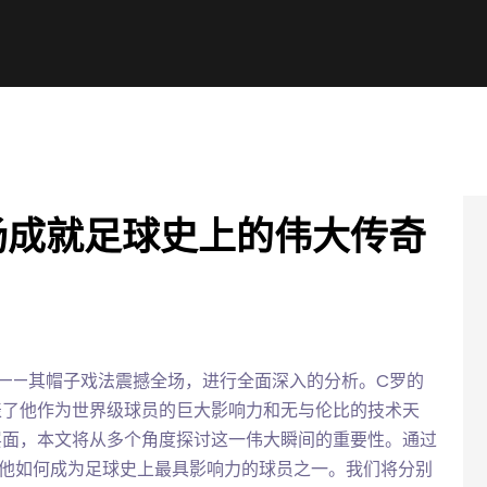
场成就足球史上的伟大传奇
——其帽子戏法震撼全场，进行全面深入的分析。C罗的
表了他作为世界级球员的巨大影响力和无与伦比的技术天
层面，本文将从多个角度探讨这一伟大瞬间的重要性。通过
示他如何成为足球史上最具影响力的球员之一。我们将分别