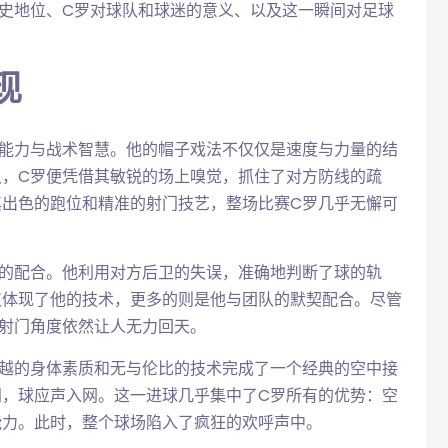
史地位、C罗对球队和球迷的意义、以及这一瞬间对足球
现
人能力与战术智慧。他的帽子戏法不仅仅是速度与力量的结
久，C罗便凭借其敏锐的场上嗅觉，抓住了对方防线的疏
其出色的跑位和精准的射门技艺，整场比赛C罗几乎无懈可
美的配合。他利用对方后卫的失误，准确地判断了球的轨
仅体现了他的技术，更多的则是他与团队的默契配合。尽管
射门角度依然让人无力回天。
卓越的身体素质和无与伦比的技术完成了一个经典的空中接
门，球应声入网。这一进球几乎集中了C罗所有的优势：空
能力。此时，整个球场陷入了疯狂的欢呼声中。