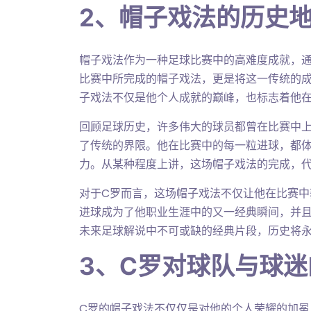
2、帽子戏法的历史
帽子戏法作为一种足球比赛中的高难度成就，
比赛中所完成的帽子戏法，更是将这一传统的
子戏法不仅是他个人成就的巅峰，也标志着他
回顾足球历史，许多伟大的球员都曾在比赛中
了传统的界限。他在比赛中的每一粒进球，都
力。从某种程度上讲，这场帽子戏法的完成，
对于C罗而言，这场帽子戏法不仅让他在比赛
进球成为了他职业生涯中的又一经典瞬间，并
未来足球解说中不可或缺的经典片段，历史将永
3、C罗对球队与球迷
C罗的帽子戏法不仅仅是对他的个人荣耀的加冕