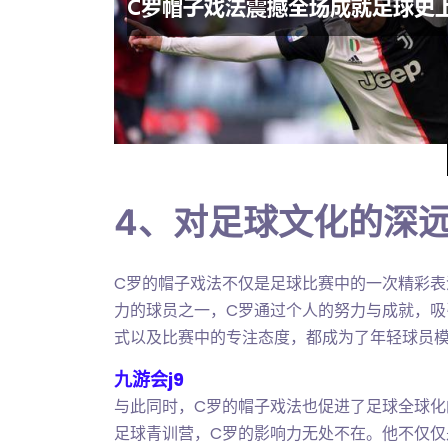
4、对足球文化的深
C罗的帽子戏法不仅是足球比赛中的一次精彩
力的球员之一，C罗通过个人的努力与成就，
式以及比赛中的专注态度，都成为了年轻球员
九游会j9
与此同时，C罗的帽子戏法也促进了足球全球
足球青训营，C罗的影响力无处不在。他不仅