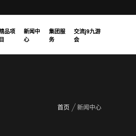
精品项
新闻中
集团服
交流j9九游
目
心
务
会
首页
新闻中心