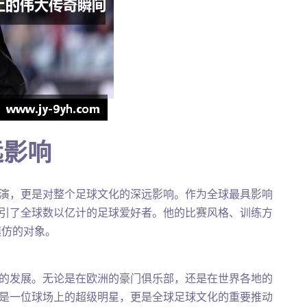
远影响
表演，更是对整个足球文化的深远影响。作为全球最具影响
吸引了全球数以亿计的足球爱好者。他的比赛风格、训练方
模仿的对象。
化的发展。无论是在欧洲的豪门俱乐部，还是在世界各地的
仅是一位球场上的超级明星，更是全球足球文化的重要推动