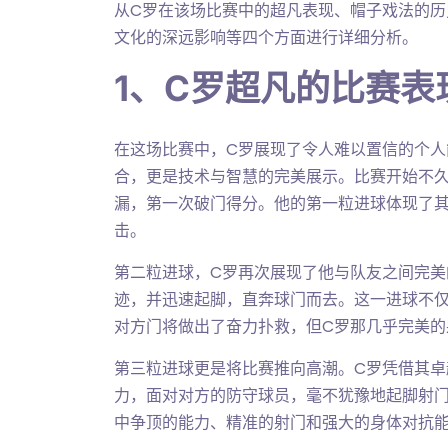
从C罗在该场比赛中的超凡表现、帽子戏法的历
文化的深远影响等四个方面进行详细分析。
1、C罗超凡的比赛表
在这场比赛中，C罗展现了令人难以置信的个
合，更是技术与智慧的完美展示。比赛开始不
漏，第一次破门得分。他的第一粒进球体现了
击。
第二粒进球，C罗再次展现了他与队友之间完
迹，并迅速起脚，直奔球门而去。这一进球不
对方门将做出了奋力扑救，但C罗那几乎完美的
第三粒进球更是将比赛推向高潮。C罗凭借其
力，面对对方的防守球员，毫不犹豫地起脚射
中争顶的能力、精准的射门和强大的身体对抗