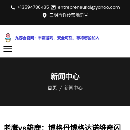
+13594780435
entrepreneurial@yahoo.com
三明市许伶禁地91号
新闻中心
首页
新闻中心
老鹰vs雄鹿：博格丹博格达诺维奇闪