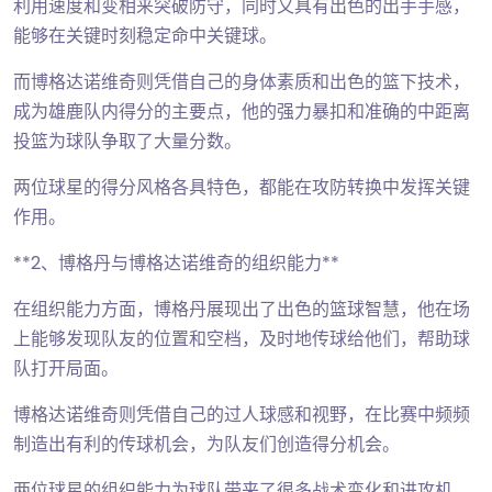
利用速度和变相来突破防守，同时又具有出色的出手手感，
能够在关键时刻稳定命中关键球。
而博格达诺维奇则凭借自己的身体素质和出色的篮下技术，
成为雄鹿队内得分的主要点，他的强力暴扣和准确的中距离
投篮为球队争取了大量分数。
两位球星的得分风格各具特色，都能在攻防转换中发挥关键
作用。
**2、博格丹与博格达诺维奇的组织能力**
在组织能力方面，博格丹展现出了出色的篮球智慧，他在场
上能够发现队友的位置和空档，及时地传球给他们，帮助球
队打开局面。
博格达诺维奇则凭借自己的过人球感和视野，在比赛中频频
制造出有利的传球机会，为队友们创造得分机会。
两位球星的组织能力为球队带来了很多战术变化和进攻机