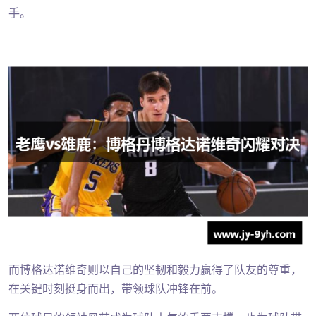
手。
而博格达诺维奇则以自己的坚韧和毅力赢得了队友的尊重，
在关键时刻挺身而出，带领球队冲锋在前。