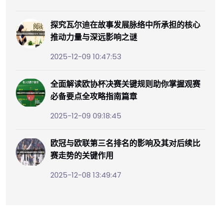
探究瓦尔迪在故事发展脉络中所承担的核心
推动力量与深远影响之谜
2025-12-09 10:47:53
全面解读欧协杯决赛关键规则助你掌握观赛
必备要点全攻略指南篇章
2025-12-09 09:18:45
欧冠与欧联第三名排名的影响及其对后续比
赛走势的关键作用
2025-12-08 13:49:47