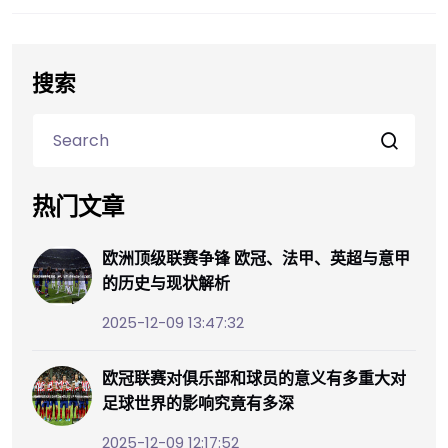
搜索
热门文章
欧洲顶级联赛争锋 欧冠、法甲、英超与意甲
的历史与现状解析
2025-12-09 13:47:32
欧冠联赛对俱乐部和球员的意义有多重大对
足球世界的影响究竟有多深
2025-12-09 12:17:52