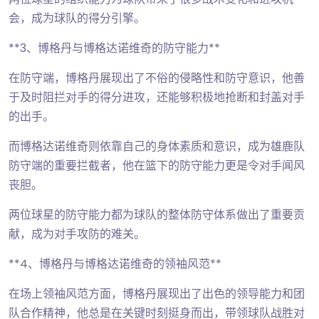
会，成为球队的得分引擎。
**3、博格丹与博格达诺维奇的防守能力**
在防守端，博格丹展现出了不俗的侵略性和防守意识，他善
于及时阻拦对手的得分进攻，还能够积极地抢断和封盖对手
的出手。
而博格达诺维奇则依靠自己的身体素质和意识，成为雄鹿队
防守端的重要拦截者，他在篮下的防守能力更是令对手闻风
丧胆。
两位球星的防守能力都为球队的整体防守体系做出了重要贡
献，成为对手攻防的难关。
**4、博格丹与博格达诺维奇的领袖风范**
在场上领袖风范方面，博格丹展现出了出色的领导能力和团
队合作精神，他总是在关键时刻挺身而出，带领球队战胜对