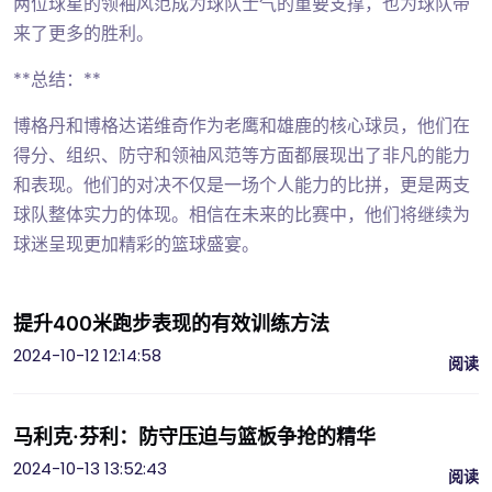
两位球星的领袖风范成为球队士气的重要支撑，也为球队带
来了更多的胜利。
**总结：**
博格丹和博格达诺维奇作为老鹰和雄鹿的核心球员，他们在
得分、组织、防守和领袖风范等方面都展现出了非凡的能力
和表现。他们的对决不仅是一场个人能力的比拼，更是两支
球队整体实力的体现。相信在未来的比赛中，他们将继续为
球迷呈现更加精彩的篮球盛宴。
提升400米跑步表现的有效训练方法
2024-10-12 12:14:58
阅读
马利克·芬利：防守压迫与篮板争抢的精华
2024-10-13 13:52:43
阅读