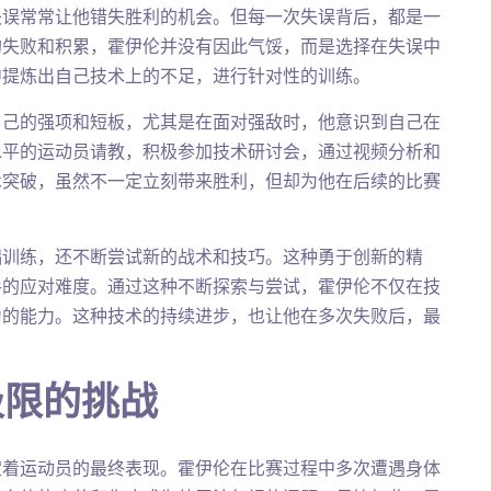
失误常常让他错失胜利的机会。但每一次失误背后，都是一
的失败和积累，霍伊伦并没有因此气馁，而是选择在失误中
中提炼出自己技术上的不足，进行针对性的训练。
自己的强项和短板，尤其是在面对强敌时，他意识到自己在
水平的运动员请教，积极参加技术研讨会，通过视频分析和
术突破，虽然不一定立刻带来胜利，但却为他在后续的比赛
础训练，还不断尝试新的战术和技巧。这种勇于创新的精
手的应对难度。通过这种不断探索与尝试，霍伊伦不仅在技
力的能力。这种技术的持续进步，也让他在多次失败后，最
极限的挑战
定着运动员的最终表现。霍伊伦在比赛过程中多次遭遇身体