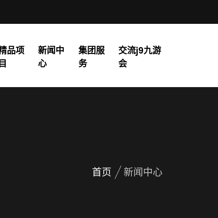
精品项
新闻中
集团服
交流j9九游
目
心
务
会
首页
新闻中心