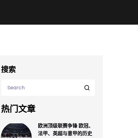
搜索
热门文章
欧洲顶级联赛争锋 欧冠、
法甲、英超与意甲的历史