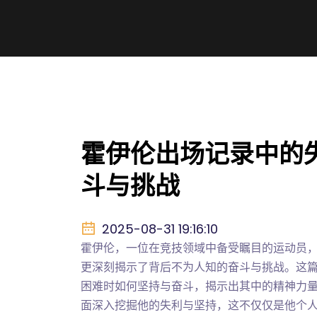
霍伊伦出场记录中的
斗与挑战
2025-08-31 19:16:10
霍伊伦，一位在竞技领域中备受瞩目的运动员
更深刻揭示了背后不为人知的奋斗与挑战。这
困难时如何坚持与奋斗，揭示出其中的精神力
面深入挖掘他的失利与坚持，这不仅仅是他个