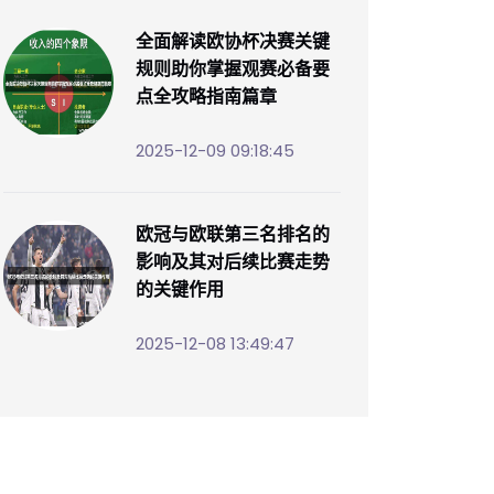
全面解读欧协杯决赛关键
规则助你掌握观赛必备要
点全攻略指南篇章
2025-12-09 09:18:45
欧冠与欧联第三名排名的
影响及其对后续比赛走势
的关键作用
2025-12-08 13:49:47