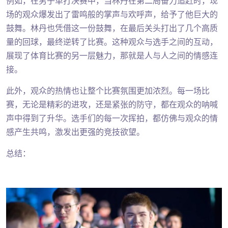
例如，在男子单打决赛中，当林丹在第二局奋力追赶时，现
场的观众爆发出了雷鸣般的掌声与欢呼声，给予了他巨大的
鼓舞。林丹也凭借这一份鼓舞，在最后关头打出了几个高质
量的回球，最终逆转了比赛。这种观众与选手之间的互动，
展现了体育比赛的另一层魅力，那就是人与人之间的情感连
接。
此外，观众的热情也让整个比赛氛围更加浓烈。每一场比
赛，无论是精彩的进攻，还是紧张的防守，都在观众的呐喊
声中得到了升华。选手们的每一次挥拍，都仿佛与观众的情
感产生共鸣，激发出更强的竞技欲望。
总结：