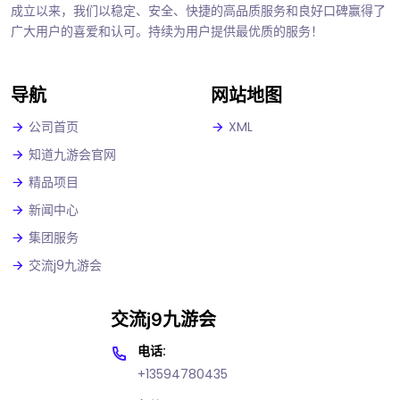
成立以来，我们以稳定、安全、快捷的高品质服务和良好口碑赢得了
广大用户的喜爱和认可。持续为用户提供最优质的服务！
导航
网站地图
公司首页
XML
知道九游会官网
精品项目
新闻中心
集团服务
交流j9九游会
交流j9九游会
电话:
+13594780435