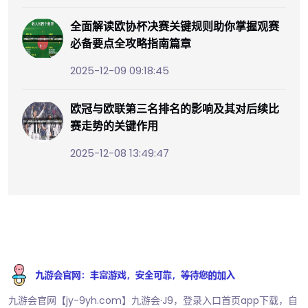
全面解读欧协杯决赛关键规则助你掌握观赛
必备要点全攻略指南篇章
2025-12-09 09:18:45
欧冠与欧联第三名排名的影响及其对后续比
赛走势的关键作用
2025-12-08 13:49:47
九游会官网【jy-9yh.com】九游会·J9，登录入口首页app下载，自