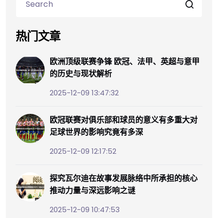
热门文章
欧洲顶级联赛争锋 欧冠、法甲、英超与意甲
的历史与现状解析
2025-12-09 13:47:32
欧冠联赛对俱乐部和球员的意义有多重大对
足球世界的影响究竟有多深
2025-12-09 12:17:52
探究瓦尔迪在故事发展脉络中所承担的核心
推动力量与深远影响之谜
2025-12-09 10:47:53