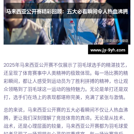
2025年马来西亚公开赛不仅展示了羽毛球选手的精湛技艺，
还呈现了体育赛事中人类精神的极致体现。每一场比赛的精
彩瞬间，都让人感受到运动员为了胜利拼搏的精神，也让观
众领略到了羽毛球这一运动的独特魅力。无论是单打还是双
打，选手们在场上的表现都堪称完美，充满了紧张与激情。
总的来说，马来西亚公开赛的五大必看瞬间不仅让人热血沸
腾，更让我们深刻理解了竞技体育的真谛。无论是从技术、
战术，还是心理层面的较量，马来西亚公开赛都为羽毛球爱