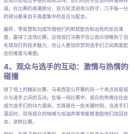
反观印尼组合亨德拉和库苏玛，他们的防守反击同样值得称
道。在比赛的高潮部分，双方轮流进攻与防守，几乎每一分
的得分都来自于高度集中的反应与配合。
最终，李俊慧和刘成凭借他们的默契配合和出色的反应速
度，赢得了这场比赛。这场双打决赛不仅让观众领略到了羽
毛球双打的技术魅力，也让人更加欣赏到选手们之间高度配
合的难度与美感。
4、观众与选手的互动：激情与热情的
碰撞
除了场上的精彩比赛，马来西亚公开赛的另一个亮点就是观
众与选手之间的互动。在每一场比赛中，观众的热情往往会
成为选手们的动力源泉。尤其是在一些关键时刻，当选手们
落后时，现场观众的呐喊与加油声常常能够激励他们找回状
态，逆转比赛。