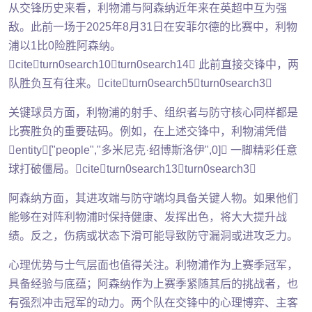
从交锋历史来看，利物浦与阿森纳近年来在英超中互为强
敌。此前一场于2025年8月31日在安菲尔德的比赛中，利物
浦以1比0险胜阿森纳。
citeturn0search10turn0search14 此前直接交锋中，两
队胜负互有往来。citeturn0search5turn0search3
关键球员方面，利物浦的射手、组织者与防守核心同样都是
比赛胜负的重要砝码。例如，在上述交锋中，利物浦凭借
entity["people","多米尼克·绍博斯洛伊",0] 一脚精彩任意
球打破僵局。citeturn0search13turn0search3
阿森纳方面，其进攻端与防守端均具备关键人物。如果他们
能够在对阵利物浦时保持健康、发挥出色，将大大提升战
绩。反之，伤病或状态下滑可能导致防守漏洞或进攻乏力。
心理优势与士气层面也值得关注。利物浦作为上赛季冠军，
具备经验与底蕴；阿森纳作为上赛季紧随其后的挑战者，也
有强烈冲击冠军的动力。两个队在交锋中的心理博弈、主客