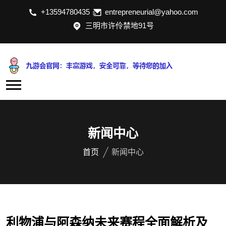
+13594780435
entrepreneurial@yahoo.com
三明市许伶禁地91号
新闻中心
首页
新闻中心
利物浦与阿森纳未来赛程全面解析及