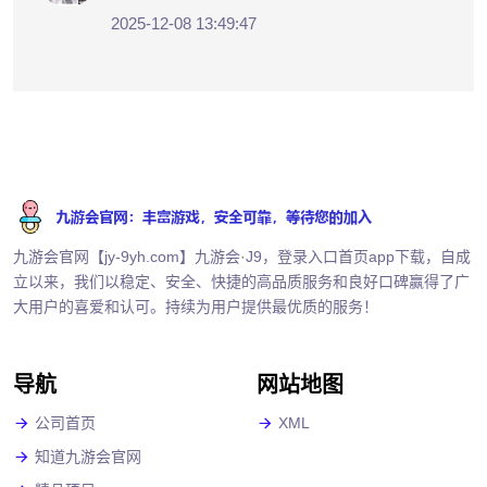
2025-12-08 13:49:47
九游会官网【jy-9yh.com】九游会·J9，登录入口首页app下载，自成
立以来，我们以稳定、安全、快捷的高品质服务和良好口碑赢得了广
大用户的喜爱和认可。持续为用户提供最优质的服务！
导航
网站地图
公司首页
XML
知道九游会官网