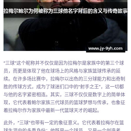
“三球”这个昵称并不仅仅是因为拉梅尔是家族中的第三个球
员，而更是体现了他在球场上的风格与家族篮球传承的延
续。在许多场比赛中，拉梅尔以出色的三分球能力和出奇制
胜的传球方式，成为了球迷们口中的“射手之王”，这一切都
与他的名字紧密相连。其实，三球不仅仅是数字上的简单体
现，它代表着鲍尔家族三代球员的篮球梦想与传承，也象征
着拉梅尔作为家族中最新一代篮球天才的崛起。
此外，“三球”也带有一定的象征意义。它代表着拉梅尔在篮
球生涯中的多重身份：他既是一个球员，又是一个创造者，