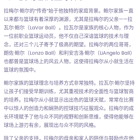
拉梅尔·鲍尔的“传奇”始于他独特的家庭背景。鲍尔家族一直
以来都与篮球有着深厚的渊源，尤其是拉梅尔的父亲——拉
瓦尔·鲍尔（LaVar Ball）。拉瓦尔是家族的核心人物，作为
一位前职业篮球运动员，他不仅自己深谙篮球的技术与理
念，还对三个儿子寄予了极高的期望。拉梅尔的两位哥哥，
朗佐·鲍尔（Lonzo Ball）和利安吉洛·鲍尔（LiAngelo Ball）
也都曾是篮球场上的风云人物，这使得拉梅尔从小就生活在
篮球的氛围中。
鲍尔家族的篮球理念与培养方式非常独特。拉瓦尔·鲍尔坚持
让孩子们接受早期训练，尤其重视技术的全面性与篮球智商
的培养。拉梅尔从小就显示出出色的篮球天赋，常常在比赛
中以惊人的创造力和娴熟的控球技巧征服观众。拉梅尔的成
长环境赋予了他与众不同的视野和创新思维，使得他能够在
球场上游刃有余，展现出与众不同的风格。
除了父亲的支持，拉梅尔的母亲和家人的陪伴与鼓励也在他