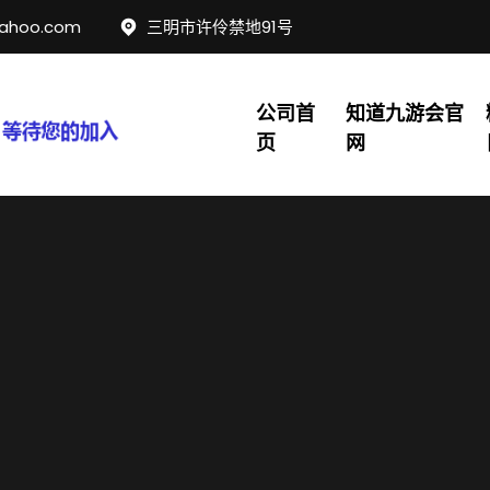
yahoo.com
三明市许伶禁地91号
公司首
知道九游会官
页
网