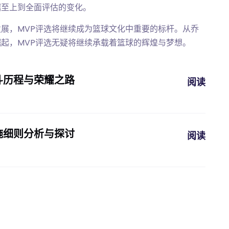
据至上到全面评估的变化。
展，MVP评选将继续成为篮球文化中重要的标杆。从乔
起，MVP评选无疑将继续承载着篮球的辉煌与梦想。
斗历程与荣耀之路
阅读
施细则分析与探讨
阅读