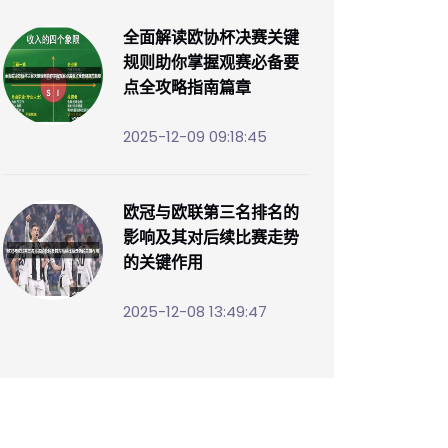
全面解读欧协杯决赛关键
规则助你掌握观赛必备要
点全攻略指南篇章
2025-12-09 09:18:45
欧冠与欧联第三名排名的
影响及其对后续比赛走势
的关键作用
2025-12-08 13:49:47