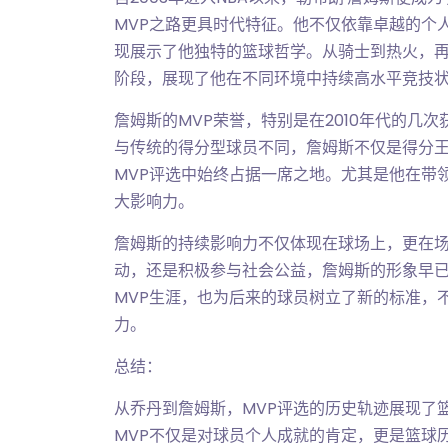
MVP之路更具时代特征。他不仅依靠卓越的个
现展示了他独特的篮球哲学。从骑士到热火，再
阶段，展现了他在不同环境中持续高水平竞技
詹姆斯的MVP荣誉，特别是在2010年代的几
与传统的得分型球员不同，詹姆斯不仅是得分
MVP评选中始终占据一席之地。尤其是他在带
大影响力。
詹姆斯的持续影响力不仅体现在球场上，更在
动，还是积极参与社会公益，詹姆斯的形象早
MVP生涯，也为后来的球员树立了新的标准，
力。
总结：
从乔丹到詹姆斯，MVP评选的历史轨迹展现了
MVP不仅是对球员个人成就的肯定，更是篮球