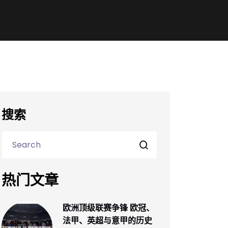
搜索
热门文章
欧洲顶级联赛争锋 欧冠、
法甲、英超与意甲的历史