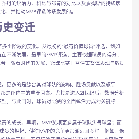
、乔丹的统治力、科比与邓肯的对比以及詹姆斯的持续影
化，并推动MVP评选体系发展的。
历史变迁
历了多个阶段的变化。从最初的“最有价值球员”评选，到如
准在不断发展。最早的MVP评选，主要依据球员的得分、
记者。随着时代的发展，篮球比赛日益注重整体表现与数据
量，更多的是综合其对球队的影响、胜场贡献以及领导
都是评选中的重要因素。尤其是进入21世纪后，数据分析
模型。与此同时，球员对比赛的全面统治力成为关键标
联赛的成长。早期，MVP奖项更多属于球队头号球星；而
”球员的崛起，使得MVP的竞争更加激烈且多样。例如，像