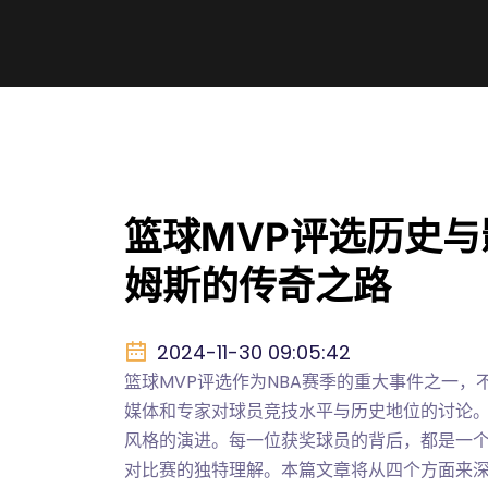
篮球MVP评选历史
姆斯的传奇之路
2024-11-30 09:05:42
篮球MVP评选作为NBA赛季的重大事件之一
媒体和专家对球员竞技水平与历史地位的讨论。
风格的演进。每一位获奖球员的背后，都是一
对比赛的独特理解。本篇文章将从四个方面来深