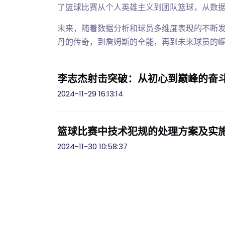
了篮球比赛从个人英雄主义到团队篮球，从数
未来，随着数据分析和球员多维度表现的不断发
丹的传奇，到詹姆斯的全能，再到未来球员的崛
李志杰射击突破：从初心到巅峰的奋
2024-11-29 16:13:14
篮球比赛中技术犯规的处理方案及实
2024-11-30 10:58:37