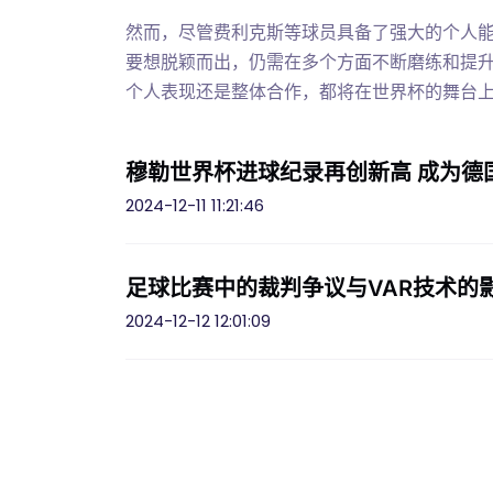
然而，尽管费利克斯等球员具备了强大的个人
要想脱颖而出，仍需在多个方面不断磨练和提
个人表现还是整体合作，都将在世界杯的舞台
穆勒世界杯进球纪录再创新高 成为德
2024-12-11 11:21:46
足球比赛中的裁判争议与VAR技术的
2024-12-12 12:01:09