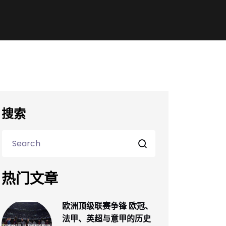
搜索
热门文章
欧洲顶级联赛争锋 欧冠、
法甲、英超与意甲的历史