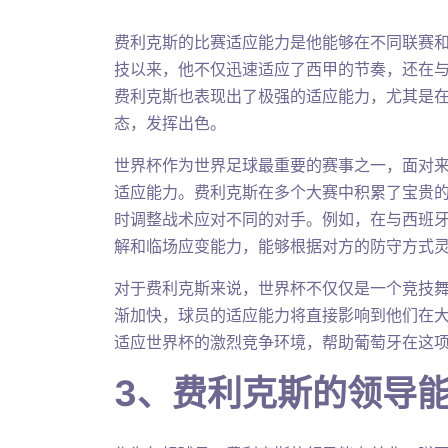
费利克斯的比赛适应能力是他能够在不同联赛
技以来，他不仅迅速适应了西甲的节奏，还在
费利克斯也表现出了极强的适应能力，尤其是
态，发挥出色。
世界杯作为世界足球最重要的赛事之一，面对
适应能力。费利克斯在多个大赛中积累了宝贵
时调整战术应对不同的对手。例如，在与西班
解和临场应变能力，能够根据对方的防守方式
对于费利克斯来说，世界杯不仅仅是一个竞技
渐加快，球员的适应能力将直接影响到他们在
适应世界杯的激烈竞争环境，帮助葡萄牙在这
3、费利克斯的领导