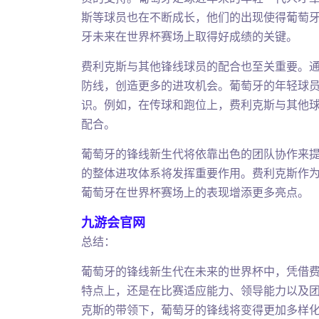
斯等球员也在不断成长，他们的出现使得葡萄
牙未来在世界杯赛场上取得好成绩的关键。
费利克斯与其他锋线球员的配合也至关重要。
防线，创造更多的进攻机会。葡萄牙的年轻球
识。例如，在传球和跑位上，费利克斯与其他
配合。
葡萄牙的锋线新生代将依靠出色的团队协作来
的整体进攻体系将发挥重要作用。费利克斯作
葡萄牙在世界杯赛场上的表现增添更多亮点。
九游会官网
总结：
葡萄牙的锋线新生代在未来的世界杯中，凭借
特点上，还是在比赛适应能力、领导能力以及
克斯的带领下，葡萄牙的锋线将变得更加多样