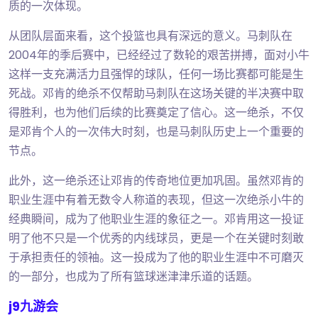
质的一次体现。
从团队层面来看，这个投篮也具有深远的意义。马刺队在
2004年的季后赛中，已经经过了数轮的艰苦拼搏，面对小牛
这样一支充满活力且强悍的球队，任何一场比赛都可能是生
死战。邓肯的绝杀不仅帮助马刺队在这场关键的半决赛中取
得胜利，也为他们后续的比赛奠定了信心。这一绝杀，不仅
是邓肯个人的一次伟大时刻，也是马刺队历史上一个重要的
节点。
此外，这一绝杀还让邓肯的传奇地位更加巩固。虽然邓肯的
职业生涯中有着无数令人称道的表现，但这一次绝杀小牛的
经典瞬间，成为了他职业生涯的象征之一。邓肯用这一投证
明了他不只是一个优秀的内线球员，更是一个在关键时刻敢
于承担责任的领袖。这一投成为了他的职业生涯中不可磨灭
的一部分，也成为了所有篮球迷津津乐道的话题。
j9九游会