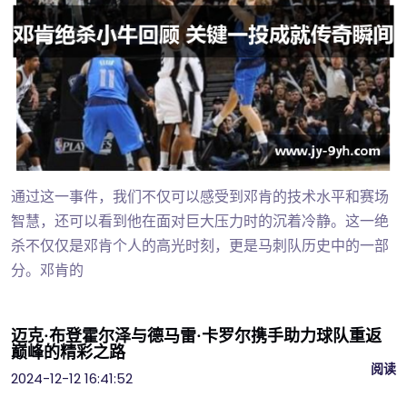
通过这一事件，我们不仅可以感受到邓肯的技术水平和赛场
智慧，还可以看到他在面对巨大压力时的沉着冷静。这一绝
杀不仅仅是邓肯个人的高光时刻，更是马刺队历史中的一部
分。邓肯的
迈克·布登霍尔泽与德马雷·卡罗尔携手助力球队重返
巅峰的精彩之路
阅读
2024-12-12 16:41:52