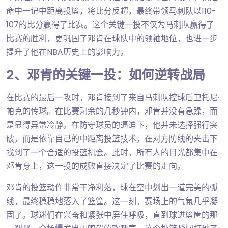
命中一记中距离投篮，将比分反超，最终带领马刺队以110-
107的比分赢得了比赛。这个关键一投不仅为马刺队赢得了
比赛的胜利，更巩固了邓肯在球队中的领袖地位，也进一步
提升了他在NBA历史上的影响力。
2、邓肯的关键一投：如何逆转战局
在比赛的最后一攻时，邓肯接到了来自马刺队控球后卫托尼·
帕克的传球。在比赛剩余的几秒钟内，邓肯并没有急躁，而
是显得异常冷静。在防守球员的逼迫下，他并未选择强行突
破，而是依靠自己的中距离投篮技术，在对方防线的夹击下
找到了一个合适的投篮机会。此时，所有人的目光都集中在
邓肯身上，这一投的成败直接决定了比赛的走向。
邓肯的投篮动作非常干净利落，球在空中划出一道完美的弧
线，最终稳稳地落入了篮筐。这一刻，赛场上的气氛几乎凝
固了。球迷们在兴奋和紧张中屏住呼吸，直到球进篮筐的那