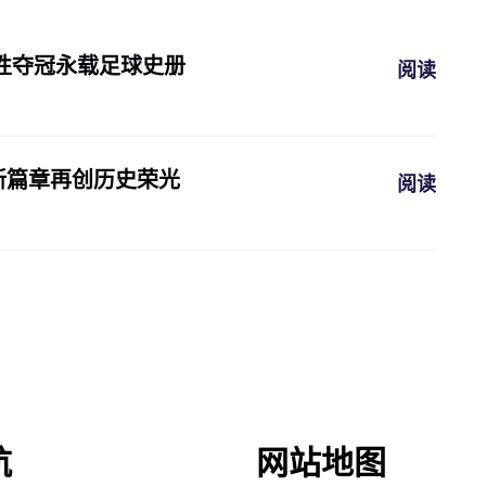
史性夺冠永载足球史册
阅读
新篇章再创历史荣光
阅读
航
网站地图