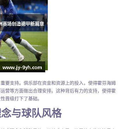
了重要支持。俱乐部在资金和资源上的投入，使得霍芬海姆
部运营等方面做出合理安排。这种背后有力的支持，使得霍
史性晋级打下了基础。
理念与球队风格