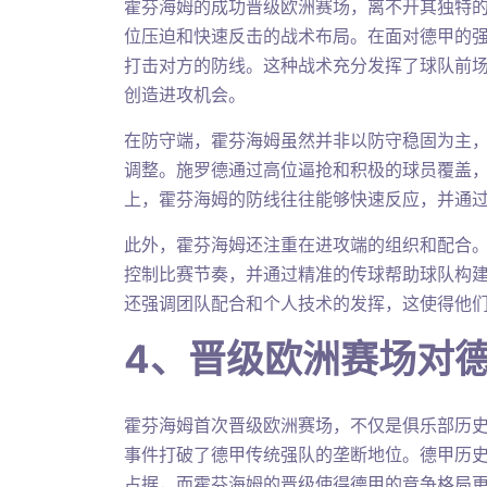
霍芬海姆的成功晋级欧洲赛场，离不开其独特
位压迫和快速反击的战术布局。在面对德甲的
打击对方的防线。这种战术充分发挥了球队前
创造进攻机会。
在防守端，霍芬海姆虽然并非以防守稳固为主
调整。施罗德通过高位逼抢和积极的球员覆盖
上，霍芬海姆的防线往往能够快速反应，并通
此外，霍芬海姆还注重在进攻端的组织和配合
控制比赛节奏，并通过精准的传球帮助球队构
还强调团队配合和个人技术的发挥，这使得他
4、晋级欧洲赛场对
霍芬海姆首次晋级欧洲赛场，不仅是俱乐部历
事件打破了德甲传统强队的垄断地位。德甲历
占据，而霍芬海姆的晋级使得德甲的竞争格局