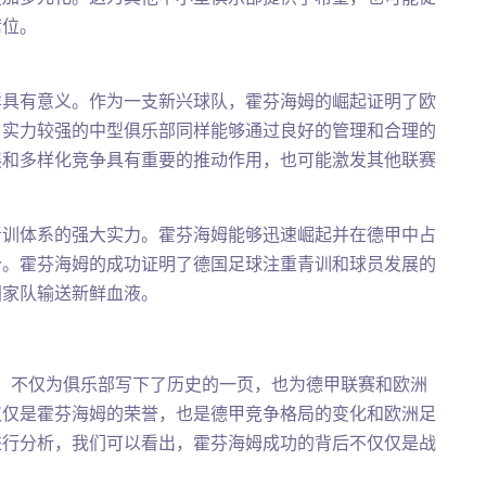
席位。
样具有意义。作为一支新兴球队，霍芬海姆的崛起证明了欧
，实力较强的中型俱乐部同样能够通过良好的管理和合理的
展和多样化竞争具有重要的推动作用，也可能激发其他联赛
青训体系的强大实力。霍芬海姆能够迅速崛起并在德甲中占
分。霍芬海姆的成功证明了德国足球注重青训和球员发展的
国家队输送新鲜血液。
场，不仅为俱乐部写下了历史的一页，也为德甲联赛和欧洲
仅仅是霍芬海姆的荣誉，也是德甲竞争格局的变化和欧洲足
进行分析，我们可以看出，霍芬海姆成功的背后不仅仅是战