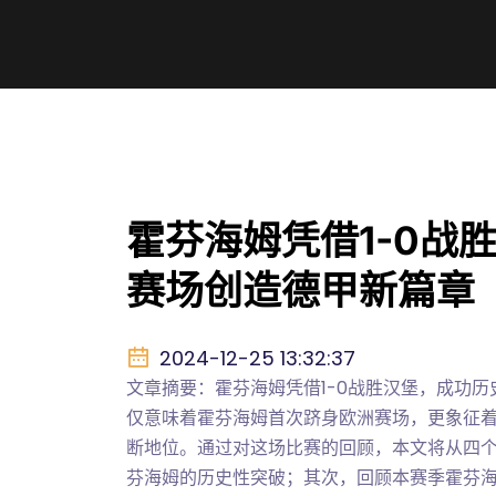
霍芬海姆凭借1-0战
赛场创造德甲新篇章
2024-12-25 13:32:37
文章摘要：霍芬海姆凭借1-0战胜汉堡，成功
仅意味着霍芬海姆首次跻身欧洲赛场，更象征
断地位。通过对这场比赛的回顾，本文将从四
芬海姆的历史性突破；其次，回顾本赛季霍芬