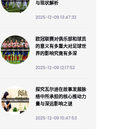
与现状解析
2025-12-09 13:47:32
欧冠联赛对俱乐部和球员
的意义有多重大对足球世
界的影响究竟有多深
2025-12-09 12:17:52
探究瓦尔迪在故事发展脉
络中所承担的核心推动力
量与深远影响之谜
2025-12-09 10:47:53