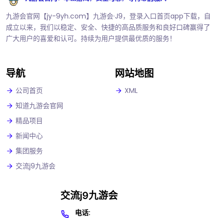
九游会官网【jy-9yh.com】九游会·J9，登录入口首页app下载，自
成立以来，我们以稳定、安全、快捷的高品质服务和良好口碑赢得了
广大用户的喜爱和认可。持续为用户提供最优质的服务！
导航
网站地图
公司首页
XML
知道九游会官网
精品项目
新闻中心
集团服务
交流j9九游会
交流j9九游会
电话: