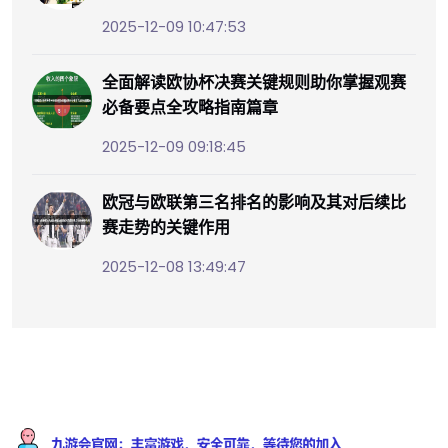
2025-12-09 10:47:53
全面解读欧协杯决赛关键规则助你掌握观赛
必备要点全攻略指南篇章
2025-12-09 09:18:45
欧冠与欧联第三名排名的影响及其对后续比
赛走势的关键作用
2025-12-08 13:49:47