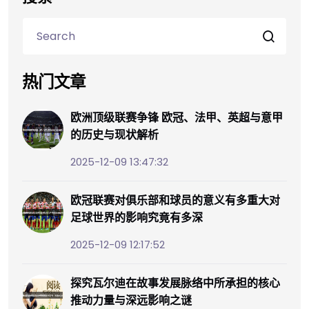
热门文章
欧洲顶级联赛争锋 欧冠、法甲、英超与意甲
的历史与现状解析
2025-12-09 13:47:32
欧冠联赛对俱乐部和球员的意义有多重大对
足球世界的影响究竟有多深
2025-12-09 12:17:52
探究瓦尔迪在故事发展脉络中所承担的核心
推动力量与深远影响之谜