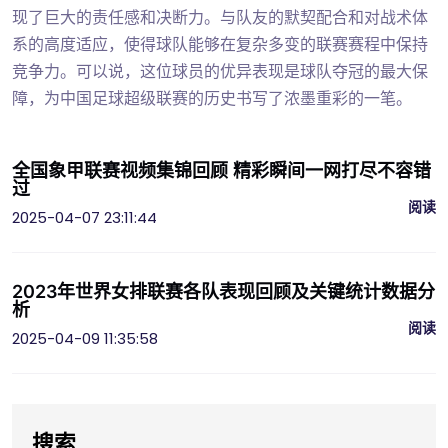
现了巨大的责任感和决断力。与队友的默契配合和对战术体
系的高度适应，使得球队能够在复杂多变的联赛赛程中保持
竞争力。可以说，这位球员的优异表现是球队夺冠的最大保
障，为中国足球超级联赛的历史书写了浓墨重彩的一笔。
全国象甲联赛视频集锦回顾 精彩瞬间一网打尽不容错
过
阅读
2025-04-07 23:11:44
2023年世界女排联赛各队表现回顾及关键统计数据分
析
阅读
2025-04-09 11:35:58
搜索