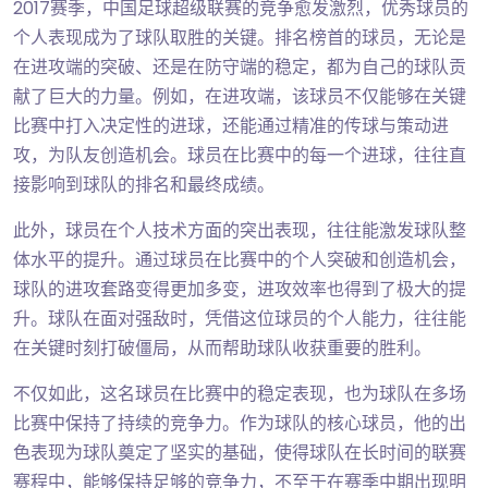
2017赛季，中国足球超级联赛的竞争愈发激烈，优秀球员的
个人表现成为了球队取胜的关键。排名榜首的球员，无论是
在进攻端的突破、还是在防守端的稳定，都为自己的球队贡
献了巨大的力量。例如，在进攻端，该球员不仅能够在关键
比赛中打入决定性的进球，还能通过精准的传球与策动进
攻，为队友创造机会。球员在比赛中的每一个进球，往往直
接影响到球队的排名和最终成绩。
此外，球员在个人技术方面的突出表现，往往能激发球队整
体水平的提升。通过球员在比赛中的个人突破和创造机会，
球队的进攻套路变得更加多变，进攻效率也得到了极大的提
升。球队在面对强敌时，凭借这位球员的个人能力，往往能
在关键时刻打破僵局，从而帮助球队收获重要的胜利。
不仅如此，这名球员在比赛中的稳定表现，也为球队在多场
比赛中保持了持续的竞争力。作为球队的核心球员，他的出
色表现为球队奠定了坚实的基础，使得球队在长时间的联赛
赛程中，能够保持足够的竞争力，不至于在赛季中期出现明