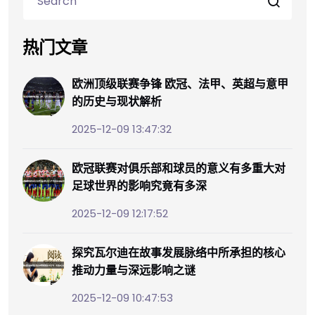
热门文章
欧洲顶级联赛争锋 欧冠、法甲、英超与意甲
的历史与现状解析
2025-12-09 13:47:32
欧冠联赛对俱乐部和球员的意义有多重大对
足球世界的影响究竟有多深
2025-12-09 12:17:52
探究瓦尔迪在故事发展脉络中所承担的核心
推动力量与深远影响之谜
2025-12-09 10:47:53