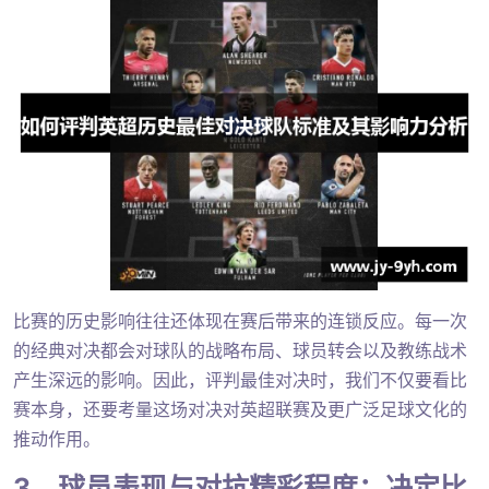
比赛的历史影响往往还体现在赛后带来的连锁反应。每一次
的经典对决都会对球队的战略布局、球员转会以及教练战术
产生深远的影响。因此，评判最佳对决时，我们不仅要看比
赛本身，还要考量这场对决对英超联赛及更广泛足球文化的
推动作用。
3、球员表现与对抗精彩程度：决定比