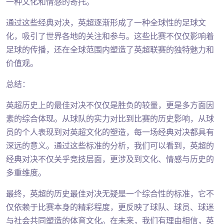
一种文化和情感的寄托。
通过这些经典对决，英超逐渐形成了一种全球性的足球文
化，吸引了世界各地的关注和参与。这些比赛不仅仅影响着
足球的传播，还在全球范围内塑造了英超联赛的独特魅力和
价值观。
总结：
英超历史上的最佳对决不仅仅是胜负的较量，更是多方面因
素的综合体现。从球队的实力对比到比赛的历史影响，从球
员的个人表现到对英超文化的塑造，每一场经典对决都具有
深远的意义。通过这些标准的分析，我们可以看到，英超的
经典对决不仅关乎竞技层面，更涉及到文化、情感与历史的
多重维度。
最终，英超的历史最佳对决无疑是一个综合性的标准，它不
仅依赖于比赛本身的精彩程度，更反映了球队、球员、球迷
与社会共同塑造的体育文化。在未来，我们有理由相信，英