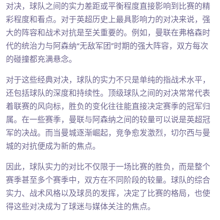
对决，球队之间的实力差距或平衡程度直接影响到比赛的精
彩程度和看点。对于英超历史上最具影响力的对决来说，强
大的阵容和战术对抗是至关重要的。例如，曼联在弗格森时
代的统治力与阿森纳“无敌军团”时期的强大阵容，双方每次
的碰撞都充满悬念。
对于这些经典对决，球队的实力不只是单纯的指战术水平，
还包括球队的深度和持续性。顶级球队之间的对决常常代表
着联赛的风向标，胜负的变化往往能直接决定赛季的冠军归
属。在一些赛季，曼联与阿森纳之间的较量可以说是英超冠
军的决战。而当曼城逐渐崛起，竞争愈发激烈，切尔西与曼
城的对抗便成为新的焦点。
因此，球队实力的对比不仅限于一场比赛的胜负，而是整个
赛季甚至多个赛季中，双方在不同阶段的较量。球队的综合
实力、战术风格以及球员的发挥，决定了比赛的格局，也使
得这些对决成为了球迷与媒体关注的焦点。