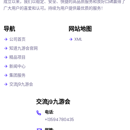
成立以来，我们以稳定、安全、快捷的高品质服务和良好口碑赢得了
广大用户的喜爱和认可。持续为用户提供最优质的服务！
导航
网站地图
公司首页
XML
知道九游会官网
精品项目
新闻中心
集团服务
交流j9九游会
交流j9九游会
电话:
+13594780435