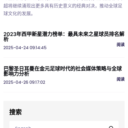
超将继续涌现出更多具有历史意义的经典对决，推动全球足
球文化的发展。
2023年西甲新星潜力榜单：最具未来之星球员排名解
析
阅读
2025-04-24 09:14:45
巴黎圣日耳曼在金元足球时代的社会媒体策略与全球
影响力分析
阅读
2025-04-26 09:17:02
搜索