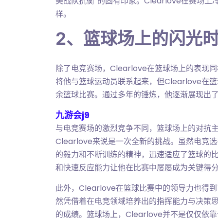
美战队抗衡”的固有印象。Clearlove在赛
样。
2、篮球场上的闪光
除了电竞赛场，Clearlove在篮球场上的
将他与篮球运动员联系起来，但Clearlov
余篮球比赛。通过多年的锤炼，他逐渐展现出
九游会j9
与电竞赛场的激烈竞争不同，篮球场上的对抗
Clearlove来说是一次全新的挑战。虽然电竞
的毅力和不断训练的精神，迅速适应了篮球的
和快速反应能力让他在比赛中屡屡成为关键得
此外，Clearlove在篮球比赛中的领导力
然凭借着在电竞领域培养出的指挥能力与决策
的成绩。篮球场上，Clearlove并不是仅