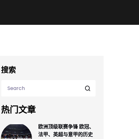
搜索
热门文章
欧洲顶级联赛争锋 欧冠、
法甲、英超与意甲的历史