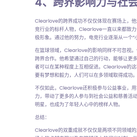
4、跨界影响力与社
Clearlove的跨界成功不仅仅体现在赛场
竞行业的标杆人物，Clearlove一直以来
极形象。通过他的努力，电竞行业逐渐从一个“
在篮球领域，Clearlove的影响同样不可
跨界合作。他希望通过自己的行动，能够让更
者可以在某种程度上互相促进。Clearlov
要有梦想和毅力，人们可以在多领域取得成功
不仅如此，Clearlove还积极参与公益事
力，带动了更多的人参与到社会公益和慈善活动中
明星，也成为了年轻人心中的榜样人物。
总结：
Clearlove的双重成就不仅仅是两项不同领