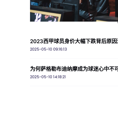
2023西甲球员身价大幅下跌背后原
2025-05-10 09:16:13
为何萨格勒布迪纳摩成为球迷心中不
2025-05-10 14:18:21