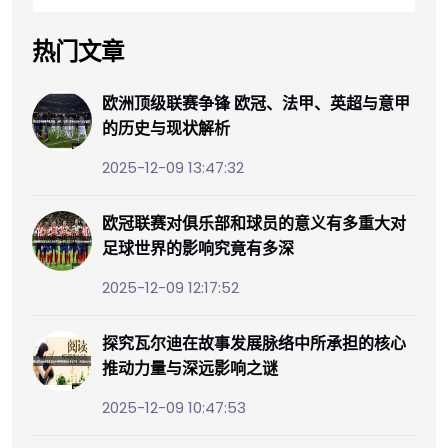
热门文章
欧洲顶级联赛争锋 欧冠、法甲、英超与意甲
的历史与现状解析
2025-12-09 13:47:32
欧冠联赛对俱乐部和球员的意义有多重大对
足球世界的影响究竟有多深
2025-12-09 12:17:52
探究瓦尔迪在故事发展脉络中所承担的核心
推动力量与深远影响之谜
2025-12-09 10:47:53