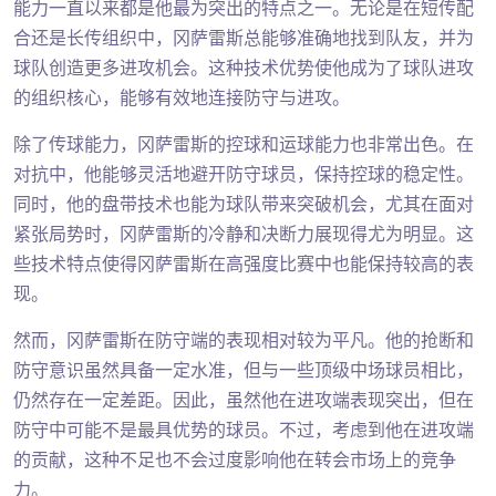
能力一直以来都是他最为突出的特点之一。无论是在短传配
合还是长传组织中，冈萨雷斯总能够准确地找到队友，并为
球队创造更多进攻机会。这种技术优势使他成为了球队进攻
的组织核心，能够有效地连接防守与进攻。
除了传球能力，冈萨雷斯的控球和运球能力也非常出色。在
对抗中，他能够灵活地避开防守球员，保持控球的稳定性。
同时，他的盘带技术也能为球队带来突破机会，尤其在面对
紧张局势时，冈萨雷斯的冷静和决断力展现得尤为明显。这
些技术特点使得冈萨雷斯在高强度比赛中也能保持较高的表
现。
然而，冈萨雷斯在防守端的表现相对较为平凡。他的抢断和
防守意识虽然具备一定水准，但与一些顶级中场球员相比，
仍然存在一定差距。因此，虽然他在进攻端表现突出，但在
防守中可能不是最具优势的球员。不过，考虑到他在进攻端
的贡献，这种不足也不会过度影响他在转会市场上的竞争
力。