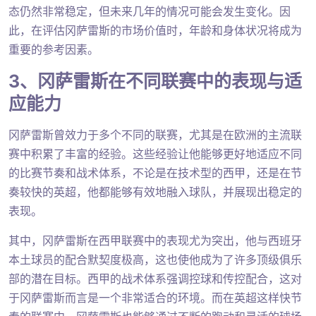
态仍然非常稳定，但未来几年的情况可能会发生变化。因
此，在评估冈萨雷斯的市场价值时，年龄和身体状况将成为
重要的参考因素。
3、冈萨雷斯在不同联赛中的表现与适
应能力
冈萨雷斯曾效力于多个不同的联赛，尤其是在欧洲的主流联
赛中积累了丰富的经验。这些经验让他能够更好地适应不同
的比赛节奏和战术体系，不论是在技术型的西甲，还是在节
奏较快的英超，他都能够有效地融入球队，并展现出稳定的
表现。
其中，冈萨雷斯在西甲联赛中的表现尤为突出，他与西班牙
本土球员的配合默契度极高，这也使他成为了许多顶级俱乐
部的潜在目标。西甲的战术体系强调控球和传控配合，这对
于冈萨雷斯而言是一个非常适合的环境。而在英超这样快节