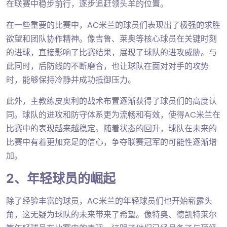
在联赛中稳步前行，逐步追赶领头羊的位置。
在一些重要的比赛中，AC米兰的球员们表现出了极强的求胜
欲望和团队协作精神。像吉鲁、莱奥等核心球员在关键时刻
的进球，直接影响了比赛结果，展现了球队的进攻威胁。与
此同时，后防线的不断磨合，也让球队在面对对手的攻势
时，能够保持冷静并成功抵御压力。
此外，主教练皮奥利的战术布置逐渐获得了球员们的高度认
同。球队的进攻和防守体系更为流畅和有效，使得AC米兰在
比赛中的表现越来越稳定。随着状态的回升，球队在未来的
比赛中有着更加充足的信心，争夺联赛冠军的可能性逐渐增
加。
2、年轻球员的崛起
除了经验丰富的球员，AC米兰的年轻球员们也开始崭露头
角，这无疑为球队的未来带来了希望。像特奥、德凯特莱尔