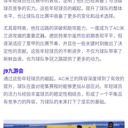
等年轻球员在比赛中的表现，证明了他们已经具备了与顶级
球员竞争的实力。这些年轻球员的崛起，提升了球队的整体
水平，也让球队在比赛中具备了更多的变化和战术选择。
尤其是特奥，他在边路的突破和助攻能力，一度成为了AC米
兰进攻端的重要武器。德凯特莱尔虽然在前期表现平平，但
逐渐适应了意甲的比赛节奏，并且在一些关键时刻做出了决
定性的贡献。这些年轻球员的不断进步，不仅为球队带来了
新鲜血液，也为球队争冠之路提供了更多的动力。
j9九游会
通过这些年轻球员的崛起，AC米兰的阵容深度得到了有效的
提升，球队在面对密集赛程时能够更加从容应对。年轻球员
的活力与经验丰富球员的稳定性相结合，形成了一个平衡且
有竞争力的阵容，为球队的未来打下了坚实的基础。