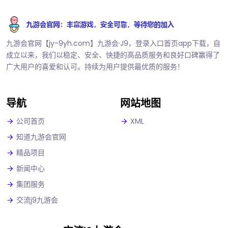
九游会官网【jy-9yh.com】九游会·J9，登录入口首页app下载，自
成立以来，我们以稳定、安全、快捷的高品质服务和良好口碑赢得了
广大用户的喜爱和认可。持续为用户提供最优质的服务！
导航
网站地图
公司首页
XML
知道九游会官网
精品项目
新闻中心
集团服务
交流j9九游会