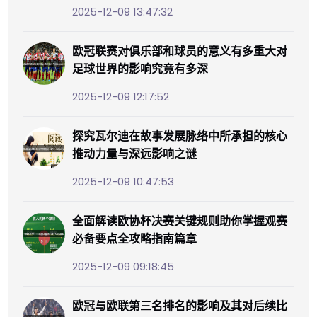
2025-12-09 13:47:32
欧冠联赛对俱乐部和球员的意义有多重大对
足球世界的影响究竟有多深
2025-12-09 12:17:52
探究瓦尔迪在故事发展脉络中所承担的核心
推动力量与深远影响之谜
2025-12-09 10:47:53
全面解读欧协杯决赛关键规则助你掌握观赛
必备要点全攻略指南篇章
2025-12-09 09:18:45
欧冠与欧联第三名排名的影响及其对后续比