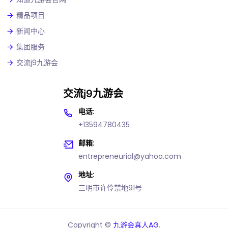
精品项目
新闻中心
集团服务
交流j9九游会
交流j9九游会
电话:
+13594780435
邮箱:
entrepreneurial@yahoo.com
地址:
三明市许伶禁地91号
Copyright ©
九游会真人AG
.