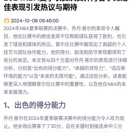
佳表现引发热议与期待
2024-10-08 09:46:00
2024年NBA夏季联赛的决赛中，乔丹·普尔的表现令人瞩
目，他在比赛中的绝佳发挥不仅帮助球队获得了胜利，也引
发了球迷和媒体的热议。普尔在比赛中展现出了高超的个人
技艺与团队协作能力，他的得分、助攻和防守表现都得到了
充分的肯定。本文将从四个方面对乔丹·普尔的表现进行详细
分析，分别是“出色的得分能力”、“卓越的领导力”、“适应新
环境的能力”以及“未来的无限可能”。通过这些分析，读者能
够更深入地理解普尔在比赛中的重要性，以及他在NBA的未
来发展潜力。
1、出色的得分能力
乔丹·普尔在2024年夏季联赛决赛中的得分能力令人叹为观
止。他全场比赛拿下了30分，且在关键时刻接连命中三分