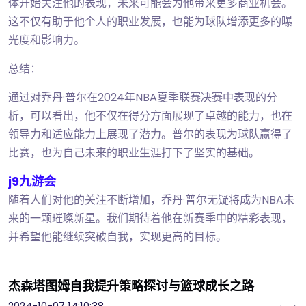
体开始关注他的表现，未来可能会为他带来更多商业机会。
这不仅有助于他个人的职业发展，也能为球队增添更多的曝
光度和影响力。
总结：
通过对乔丹·普尔在2024年NBA夏季联赛决赛中表现的分
析，可以看出，他不仅在得分方面展现了卓越的能力，也在
领导力和适应能力上展现了潜力。普尔的表现为球队赢得了
比赛，也为自己未来的职业生涯打下了坚实的基础。
j9九游会
随着人们对他的关注不断增加，乔丹·普尔无疑将成为NBA未
来的一颗璀璨新星。我们期待着他在新赛季中的精彩表现，
并希望他能继续突破自我，实现更高的目标。
杰森塔图姆自我提升策略探讨与篮球成长之路
2024-10-07 14:10:38