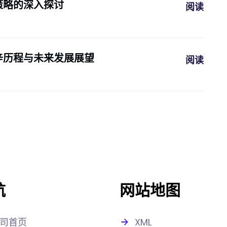
策略的深入探讨
阅读
辛历程与未来发展展望
阅读
航
网站地图
司首页
XML