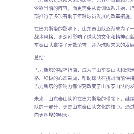
巴力斯塔对球队未来的影响，尤其在青训和人
依靠当前的阵容，而更需要从青训体系开始，
部推行了多项有助于年轻球员发展的改革措施
在巴力斯塔的影响下，山东泰山队逐渐成为了
战术风格，更深刻影响了球队的文化和精神面
东泰山队赢得了无数荣誉，并为球队未来的发
总结：
巴力斯塔的祝福指南，成为了山东泰山队和球
格、积极的心态鼓励，帮助球队在挑战面前保
巴力斯塔的影响力都深刻改变了山东泰山队的
未来，山东泰山队将在巴力斯塔的带领下，继
队的一部分，更是山东泰山队文化的核心。通
向更辉煌的明天。