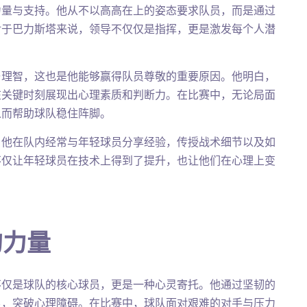
力量与支持。他从不以高高在上的姿态要求队员，而是通过
对于巴力斯塔来说，领导不仅仅是指挥，更是激发每个人潜
与理智，这也是他能够赢得队员尊敬的重要原因。他明白，
在关键时刻展现出心理素质和判断力。在比赛中，无论局面
从而帮助球队稳住阵脚。
。他在队内经常与年轻球员分享经验，传授战术细节以及如
不仅让年轻球员在技术上得到了提升，也让他们在心理上变
。
的力量
不仅是球队的核心球员，更是一种心灵寄托。他通过坚韧的
足，突破心理障碍。在比赛中，球队面对艰难的对手与压力