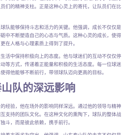
队员们的精神支柱。正是这种心灵上的寄托，让队员们在比
是球队能够保持斗志和活力的关键。他强调，成长不仅仅是
磨砺中不断塑造自己的心态与气质。这种心灵的成长，使得
，更在人格与心理素质上得到了提升。
在生活中保持积极向上的态度。他与球迷们的互动不仅仅停
活动等方式，传递着正能量和积极的生活态度。每一位球迷
也使得他能够不断前行，带领球队迈向更高的目标。
泰山队的深远影响
贵的经验，他在场外的影响同样深远。通过他的领导与精神
相互支持的团队文化。在这种文化的熏陶下，球队的整体战
打独斗，而是彼此依赖，携手前行。