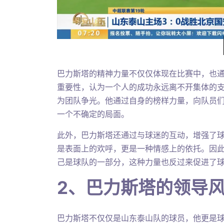
巴力斯塔的精神力量不仅仅体现在比赛中，也
重要性，认为一个人的成功永远离不开集体的
为团队争光。他通过自身的榜样力量，向队员
一个不确定的局面。
此外，巴力斯塔还通过与球迷的互动，增强了
是表面上的欢呼，更是一种情感上的依托。因
己是球队的一部分，这种力量也反过来促进了
2、巴力斯塔的领导
巴力斯塔不仅仅是山东泰山队的球员，他更是