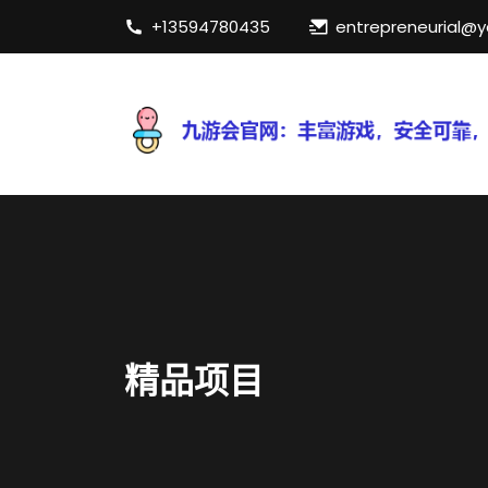
+13594780435
entrepreneurial@
精品项目