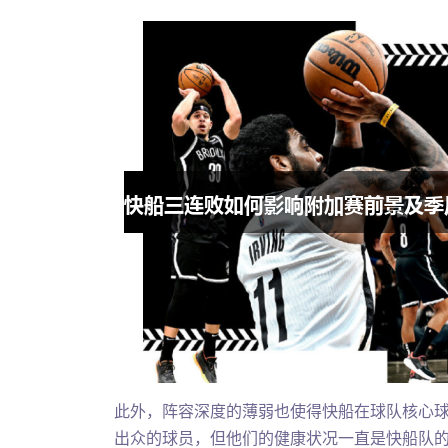
此外，阵容深度的薄弱也使得快船在球队核心
出众的球员，但他们的健康状况一直是快船队