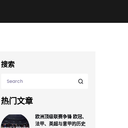
搜索
热门文章
欧洲顶级联赛争锋 欧冠、
法甲、英超与意甲的历史