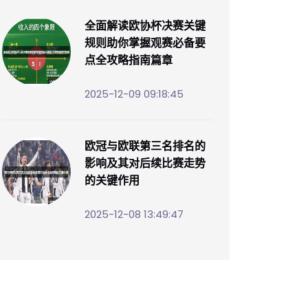
全面解读欧协杯决赛关键
规则助你掌握观赛必备要
点全攻略指南篇章
2025-12-09 09:18:45
欧冠与欧联第三名排名的
影响及其对后续比赛走势
的关键作用
2025-12-08 13:49:47