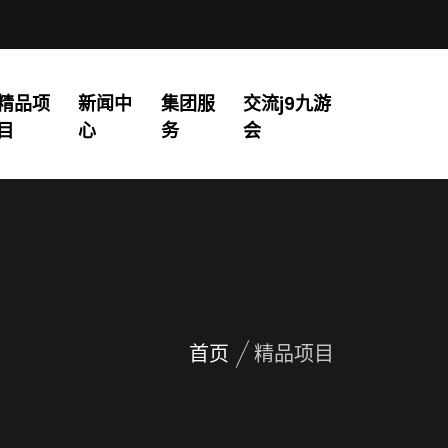
精品项
新闻中
集团服
交流j9九游
目
心
务
会
首页
精品项目