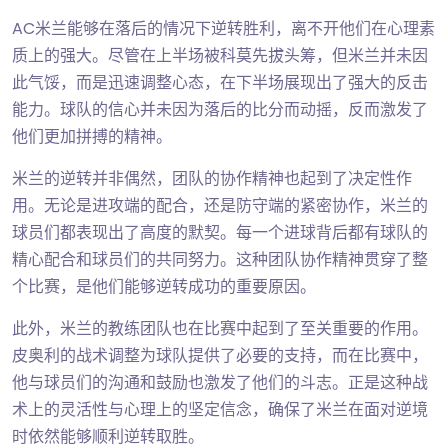
AC米兰能够在落后的情况下逆转胜利，离不开他们在心理素
质上的强大。尽管在上半场被科莫先拔头筹，但米兰并未因
此气馁，而是迅速调整心态，在下半场展现出了强大的反击
能力。球队的信心并未因为落后的比分而动摇，反而激发了
他们更加拼搏的精神。
米兰的逆转并非偶然，团队的协作精神也起到了决定性作
用。无论是进攻端的配合，还是防守端的紧密协作，米兰的
球员们都表现出了高度的默契。每一个进球背后都有球队的
精心配合和球员们的共同努力。这种团队协作精神贯穿了整
个比赛，是他们能够逆转成功的重要原因。
此外，米兰的教练团队也在比赛中起到了至关重要的作用。
皮奥利的战术调整为球队提供了必要的支持，而在比赛中，
他与球员们的沟通和鼓励也激发了他们的斗志。正是这种战
术上的灵活性与心理上的坚定信念，确保了米兰在面对逆境
时依然能够顺利逆转取胜。