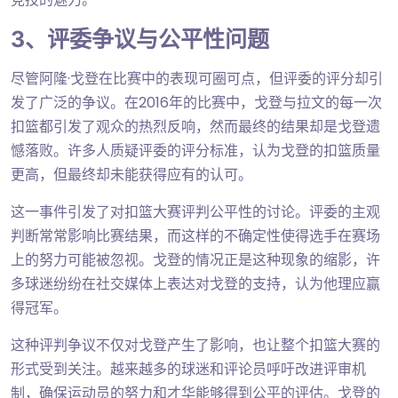
3、评委争议与公平性问题
尽管阿隆·戈登在比赛中的表现可圈可点，但评委的评分却引
发了广泛的争议。在2016年的比赛中，戈登与拉文的每一次
扣篮都引发了观众的热烈反响，然而最终的结果却是戈登遗
憾落败。许多人质疑评委的评分标准，认为戈登的扣篮质量
更高，但最终却未能获得应有的认可。
这一事件引发了对扣篮大赛评判公平性的讨论。评委的主观
判断常常影响比赛结果，而这样的不确定性使得选手在赛场
上的努力可能被忽视。戈登的情况正是这种现象的缩影，许
多球迷纷纷在社交媒体上表达对戈登的支持，认为他理应赢
得冠军。
这种评判争议不仅对戈登产生了影响，也让整个扣篮大赛的
形式受到关注。越来越多的球迷和评论员呼吁改进评审机
制，确保运动员的努力和才华能够得到公平的评估。戈登的