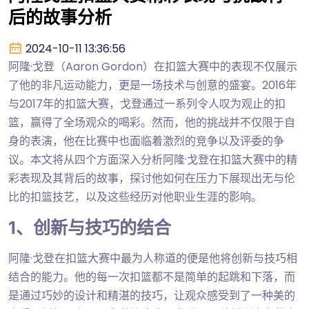
后的故事分析
2024-10-11 13:36:56
阿隆·戈登（Aaron Gordon）在扣篮大赛中的表现不仅展示
了他的非凡运动能力，更是一场技术与创意的盛宴。2016年
与2017年的扣篮大赛，戈登通过一系列令人叹为观止的扣
篮，赢得了全场观众的喝彩。然而，他的挑战并不仅限于自
身的表演，他在比赛中也面临着激烈的竞争以及评委的争
议。本文将从四个方面深入分析阿隆·戈登在扣篮大赛中的精
彩表现及其背后的故事，探讨他如何在压力下展现出无与伦
比的扣篮技艺，以及这些经历对他职业生涯的影响。
1、创新与技巧的结合
阿隆·戈登在扣篮大赛中最为人称道的便是他将创新与技巧相
结合的能力。他的每一次扣篮都不是简单的起跳和下落，而
是通过巧妙的设计和精湛的技巧，让观众感受到了一种美的