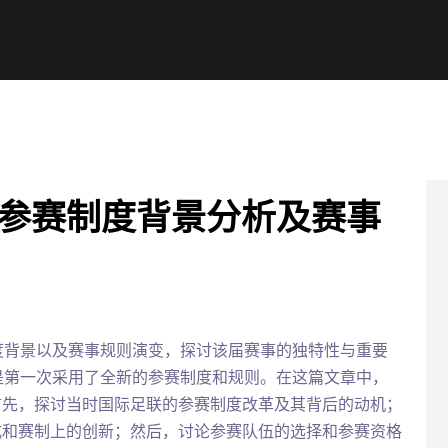
杯参赛制度背景分析及赛事
制度背景以及赛事规则演变，探讨该届赛事的独特性与重要
也是第一次采用了全新的参赛制度和规则。在这篇文章中，
首先，探讨当时国际足联的参赛制度改革及其背后的动机；
式和赛制上的创新；然后，讨论参赛队伍的选择和参赛资格