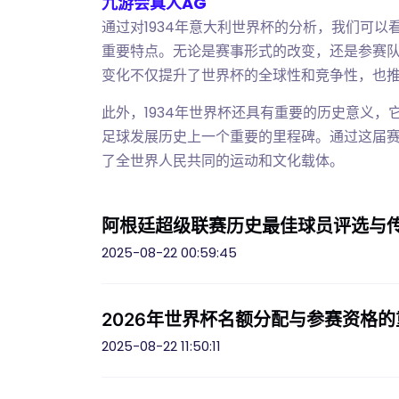
九游会真人AG
通过对1934年意大利世界杯的分析，我们可
重要特点。无论是赛事形式的改变，还是参赛
变化不仅提升了世界杯的全球性和竞争性，也
此外，1934年世界杯还具有重要的历史意义
足球发展历史上一个重要的里程碑。通过这届
了全世界人民共同的运动和文化载体。
阿根廷超级联赛历史最佳球员评选与
2025-08-22 00:59:45
2026年世界杯名额分配与参赛资格
2025-08-22 11:50:11