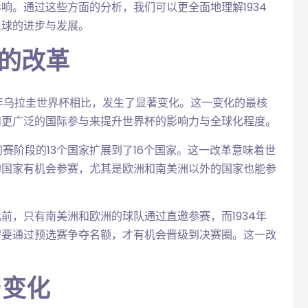
响。通过这些方面的分析，我们可以更全面地理解1934
足球的进步与发展。
度的改革
30年乌拉圭世界杯相比，发生了显著变化。这一变化的最核
和更广泛的国际参与来提升世界杯的影响力与全球化程度。
初赛阶段的13个国家扩展到了16个国家。这一改革意味着世
的国家有机会参赛，尤其是欧洲和南美洲以外的国家也能参
前，只有南美洲和欧洲的球队通过直邀参赛，而1934年
需要通过预选赛争夺名额，才有机会晋级到决赛圈。这一改
与变化