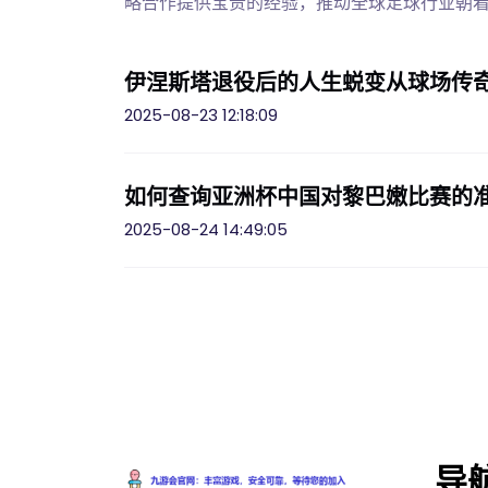
略合作提供宝贵的经验，推动全球足球行业朝
伊涅斯塔退役后的人生蜕变从球场传
2025-08-23 12:18:09
如何查询亚洲杯中国对黎巴嫩比赛的
2025-08-24 14:49:05
导