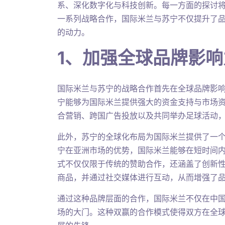
系、深化数字化与科技创新。每一方面的探讨
一系列战略合作，国际米兰与苏宁不仅提升了
的动力。
1、加强全球品牌影响
国际米兰与苏宁的战略合作首先在全球品牌影
宁能够为国际米兰提供强大的资金支持与市场
合营销、跨国广告投放以及共同举办足球活动
此外，苏宁的全球化布局为国际米兰提供了一
宁在亚洲市场的优势，国际米兰能够在短时间
式不仅仅限于传统的赞助合作，还涵盖了创新
商品，并通过社交媒体进行互动，从而增强了
通过这种品牌层面的合作，国际米兰不仅在中
场的大门。这种双赢的合作模式使得双方在全