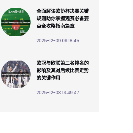
全面解读欧协杯决赛关键
规则助你掌握观赛必备要
点全攻略指南篇章
2025-12-09 09:18:45
欧冠与欧联第三名排名的
影响及其对后续比赛走势
的关键作用
2025-12-08 13:49:47