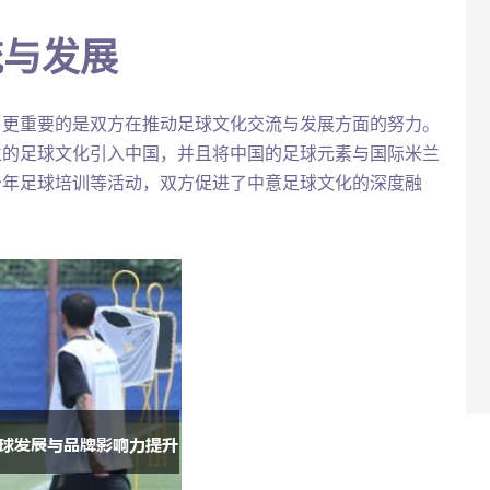
流与发展
，更重要的是双方在推动足球文化交流与发展方面的努力。
兰的足球文化引入中国，并且将中国的足球元素与国际米兰
少年足球培训等活动，双方促进了中意足球文化的深度融