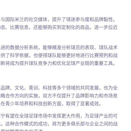
台与国际米兰的社交媒体，提升了球迷参与度和品牌黏性。
动态、比赛信息，还能够购买到定制化的商品，进一步拉近
先进的数据分析系统，能够精准分析球员的表现、球队战术
提供了科学依据，也使得球队能够更好地进行比赛预判和战
创新将成为提升球队竞争力和优化足球产业链的重要工具。
在品牌、文化、青训、科技等多个领域的共同发展，也为全
战略合作方向的实施，双方不仅提升了品牌影响力和市场竞
是在青少年培养和科技创新方面，取得了显著成效。
苏宁有望在全球足球市场中发挥更大作用，为足球产业的可
量。这种合作模式的成功，将为更多俱乐部与企业之间的战