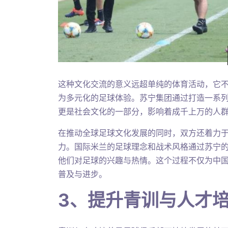
这种文化交流的意义远超单纯的体育活动，它
为多元化的足球体验。苏宁集团通过打造一系
更是社会文化的一部分，影响着成千上万的人
在推动全球足球文化发展的同时，双方还着力
力。国际米兰的足球理念和战术风格通过苏宁
他们对足球的兴趣与热情。这个过程不仅为中
普及与进步。
3、提升青训与人才