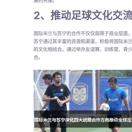
展的先锋。
2、推动足球文化交
国际米兰与苏宁的合作不仅仅局限于商业层面
苏宁通过其丰富的资源和渠道，积极将国际米
的文化相结合。通过举办友谊赛、训练营、青
合。