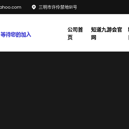
yahoo.com
三明市许伶禁地91号
公司首
知道九游会官
页
网