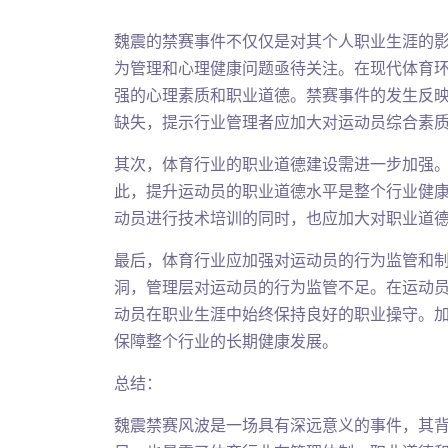
魏震的禁赛事件不仅仅是对其个人职业生涯的
为管理和心理健康问题亟待关注。在现代体育
强的心理素质和职业道德。禁赛事件的发生反
缺失，提示行业管理者应加大对运动员综合素
其次，体育行业的职业道德建设需进一步加强
此，提升运动员的职业道德水平是整个行业健
动员进行技术培训的同时，也应加大对职业道
最后，体育行业应加强对运动员的行为监管和
洞，管理层对运动员的行为监管不足。在运动
动员在职业生涯中始终保持良好的职业操守。
保障整个行业的长期健康发展。
总结：
魏震禁赛风波是一场具有深远意义的事件，其