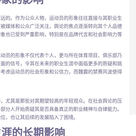
深远的。作为公众人物，运动员的形象往往直接与其职业生
度被媒体和公众广泛关注，舆论的焦点逐渐转向其个人品德
印象也已受到严重影响，特别是在品牌代言和社会影响力等
运动员的形象不仅代表个人，更与所在体育项目、俱乐部乃
负面的信号，令其在未来的职业生涯中面临更多的质疑和挑
会考虑运动员的社会形象和公信力，而魏震的禁赛风波使得
持，尤其是那些对其期望较高的年轻观众。在社会舆论的压
一部分人开始质疑其是否具备真正的职业精神与自律能力。
地位，也让其后续的发展陷入了困境。
生涯的长期影响