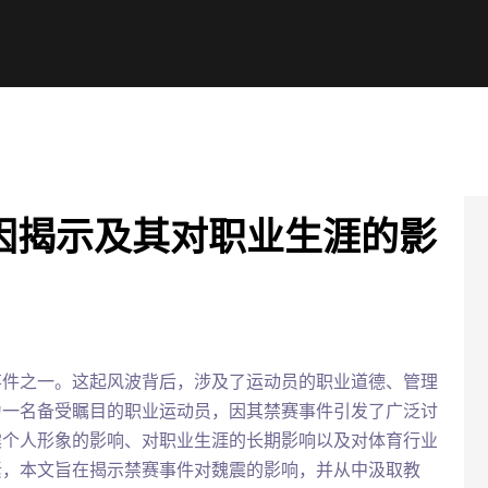
因揭示及其对职业生涯的影
事件之一。这起风波背后，涉及了运动员的职业道德、管理
为一名备受瞩目的职业运动员，因其禁赛事件引发了广泛讨
震个人形象的影响、对职业生涯的长期影响以及对体育行业
素，本文旨在揭示禁赛事件对魏震的影响，并从中汲取教