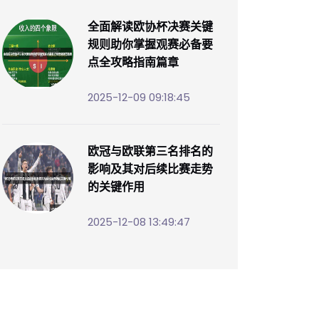
全面解读欧协杯决赛关键
规则助你掌握观赛必备要
点全攻略指南篇章
2025-12-09 09:18:45
欧冠与欧联第三名排名的
影响及其对后续比赛走势
的关键作用
2025-12-08 13:49:47