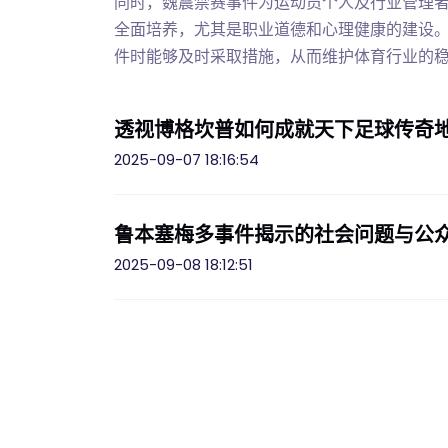
同时，魏震禁赛事件为运动员个人及行业管理
全面培养，尤其是职业道德和心理健康的建设
件时能够及时采取措施，从而维护体育行业的
透视博格坎普如何成就天下足球传奇
2025-09-07 18:16:54
鲁本塞梅多事件揭示的社会问题与公
2025-09-08 18:12:51