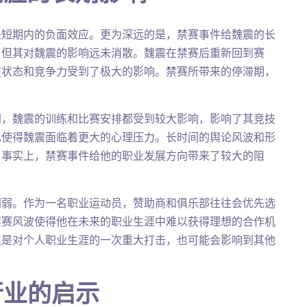
是短期内的负面效应。更为深远的是，禁赛事件给魏震的长
，但其对魏震的影响远未消散。魏震在禁赛后重新回到赛
技状态和竞争力受到了极大的影响。禁赛所带来的停滞期，
间，魏震的训练和比赛安排都受到较大影响，影响了其竞技
也使得魏震面临着更大的心理压力。长时间的舆论风波和形
。事实上，禁赛事件给他的职业发展方向带来了较大的阻
削弱。作为一名职业运动员，赞助商和俱乐部往往会优先选
禁赛风波使得他在未来的职业生涯中难以获得理想的合作机
仅是对个人职业生涯的一次重大打击，也可能会影响到其他
行业的启示