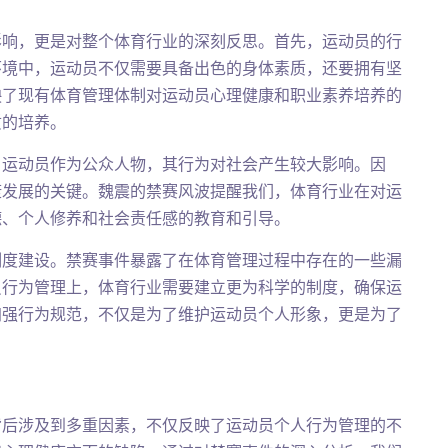
影响，更是对整个体育行业的深刻反思。首先，运动员的行
环境中，运动员不仅需要具备出色的身体素质，还要拥有坚
映了现有体育管理体制对运动员心理健康和职业素养培养的
质的培养。
。运动员作为公众人物，其行为对社会产生较大影响。因
康发展的关键。魏震的禁赛风波提醒我们，体育行业在对运
德、个人修养和社会责任感的教育和引导。
制度建设。禁赛事件暴露了在体育管理过程中存在的一些漏
员行为管理上，体育行业需要建立更为科学的制度，确保运
加强行为规范，不仅是为了维护运动员个人形象，更是为了
背后涉及到多重因素，不仅反映了运动员个人行为管理的不