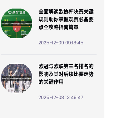
全面解读欧协杯决赛关键
规则助你掌握观赛必备要
点全攻略指南篇章
2025-12-09 09:18:45
欧冠与欧联第三名排名的
影响及其对后续比赛走势
的关键作用
2025-12-08 13:49:47