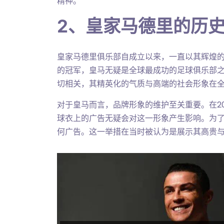
精神。
2、皇家马德里的历
皇家马德里俱乐部自成立以来，一直以其辉煌
的冠军，皇马无疑是全球最成功的足球俱乐部
切相关，其精英化的气质与高端的社会形象在
对于皇马而言，品牌形象的维护至关重要。在2
球衣上的广告无疑会对这一形象产生影响。为
何广告。这一举措在当时被认为是展示其高贵