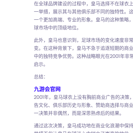
在全球品牌建设的过程中，皇马选择不在球衣
一举措，展示其与其他俱乐部不同的独特性。
一个更加高端、专业的形象。皇马的这种策略
球市场中的顶级地位。
此外，皇马也意识到，足球市场的变化速度非
变。在这种背景下，皇马不急于追逐短期的商
中的独特竞争优势。这种战略眼光在2001年
启示。
总结：
九游会官网
2001年，皇马球衣上没有胸前商业广告的决
告文化、俱乐部历史与形象、赞助商选择与商
一决策并非偶然，而是深思熟虑后的结果。
通过这次决策，皇马成功地在商业化浪潮中保