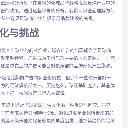
文章还将分析皇马在当时的全球品牌战略以及足球行业中的
广告的决策。通过这些视角的分析，我们可以全面理解为何
，并从中窥见足球商业化与俱乐部品牌建设的关系。
变化与挑战
转变为全球化的商业产业，球衣广告的出现成为了足球商
作越来越频繁，广告成为了俱乐部主要的收入来源之一。然
的便是球衣上的广告可能会对俱乐部的品牌形象产生影响。
开始接受胸前广告的商业化模式，但仍有一些俱乐部对于
响力的足球俱乐部之一，历史悠久，球迷基础庞大，其品牌
球衣上打广告的决定显得尤为谨慎。
动，实际上是对当时足球广告文化的一种反思与回应。虽然
乎在寻求保持其“纯粹”形象，避免过度商业化所带来的品
多的是从俱乐部文化与形象的角度出发，维护其独特的足球