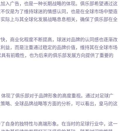
上加入广告，也是一种长期战略的体现。俱乐部希望通过这
这不仅是为了维持球迷的情感认同，也是在全球市场中塑造
，实际上与其全球化发展战略息息相关，确保了俱乐部在全
常快，商业化程度不断提高，球迷对品牌的认同感也逐渐改
业利益，而是注重通过稳定的品牌价值，维持其在全球市场
非常具有前瞻性，也为后来的俱乐部发展方向提供了重要的
策，体现了俱乐部对于品牌形象的高度重视。通过对足球广
业策略、全球品牌战略等方面的分析，可以看出，皇马的这
持了自身的独特性与高端形象。在当时的足球行业中，这一