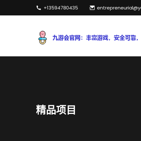
+13594780435
entrepreneurial@
精品项目