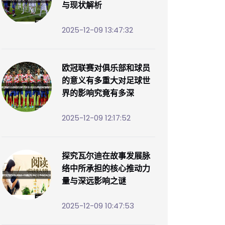
与现状解析
2025-12-09 13:47:32
欧冠联赛对俱乐部和球员
的意义有多重大对足球世
界的影响究竟有多深
2025-12-09 12:17:52
探究瓦尔迪在故事发展脉
络中所承担的核心推动力
量与深远影响之谜
2025-12-09 10:47:53