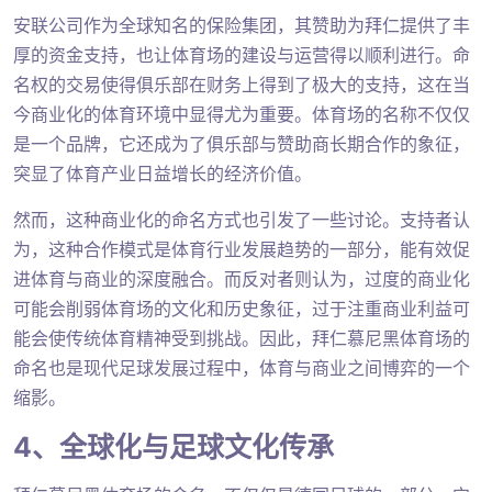
安联公司作为全球知名的保险集团，其赞助为拜仁提供了丰
厚的资金支持，也让体育场的建设与运营得以顺利进行。命
名权的交易使得俱乐部在财务上得到了极大的支持，这在当
今商业化的体育环境中显得尤为重要。体育场的名称不仅仅
是一个品牌，它还成为了俱乐部与赞助商长期合作的象征，
突显了体育产业日益增长的经济价值。
然而，这种商业化的命名方式也引发了一些讨论。支持者认
为，这种合作模式是体育行业发展趋势的一部分，能有效促
进体育与商业的深度融合。而反对者则认为，过度的商业化
可能会削弱体育场的文化和历史象征，过于注重商业利益可
能会使传统体育精神受到挑战。因此，拜仁慕尼黑体育场的
命名也是现代足球发展过程中，体育与商业之间博弈的一个
缩影。
4、全球化与足球文化传承