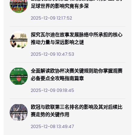
足球世界的影响究竟有多深
2025-12-09 12:17:52
探究瓦尔迪在故事发展脉络中所承担的核心
推动力量与深远影响之谜
2025-12-09 10:47:53
全面解读欧协杯决赛关键规则助你掌握观赛
必备要点全攻略指南篇章
2025-12-09 09:18:45
欧冠与欧联第三名排名的影响及其对后续比
赛走势的关键作用
2025-12-08 13:49:47