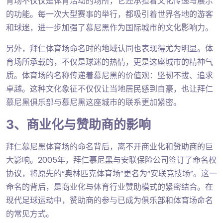
育场不仅仅是体育活动的场所，它还承担着文化传递与展示
的功能。每一次大型赛事的举行，都吸引着世界各地的游客
和球迷，进一步加强了慕尼黑作为国际城市的文化影响力。
另外，拜仁体育场命名时的地域认同也表现得尤为明显。体
育场所承载的，不仅是球迷的热情，更是这座城市的精神气
质。体育场的名称传递着慕尼黑的价值观：坚韧不拔、追求
卓越。这种文化象征不仅仅让当地居民感到自豪，也让拜仁
慕尼黑俱乐部与慕尼黑这座城市的联系更加紧密。
3、商业化与赞助商的影响
拜仁慕尼黑体育场的命名背后，离不开商业化和赞助商的巨
大影响。2005年，拜仁慕尼黑与安联保险公司签订了命名权
协议，将原先的“奥林匹克体育场”更名为“安联竞技场”。这一
命名的背后，是商业化与体育行业赞助模式的紧密结合。在
现代足球运动中，赞助商的参与已成为俱乐部和体育场命名
的常见方式。