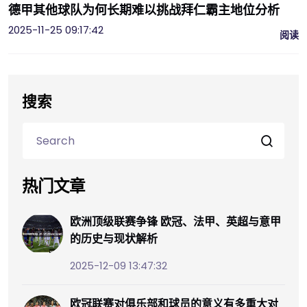
德甲其他球队为何长期难以挑战拜仁霸主地位分析
2025-11-25 09:17:42
阅读
搜索
热门文章
欧洲顶级联赛争锋 欧冠、法甲、英超与意甲
的历史与现状解析
2025-12-09 13:47:32
欧冠联赛对俱乐部和球员的意义有多重大对