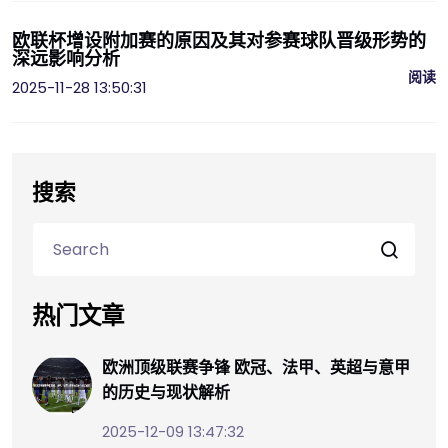
欧联杯增设附加赛的原因及其对参赛球队晋级形势的
深远影响分析
阅读
2025-11-28 13:50:31
搜索
热门文章
欧洲顶级联赛争锋 欧冠、法甲、英超与意甲
的历史与现状解析
2025-12-09 13:47:32