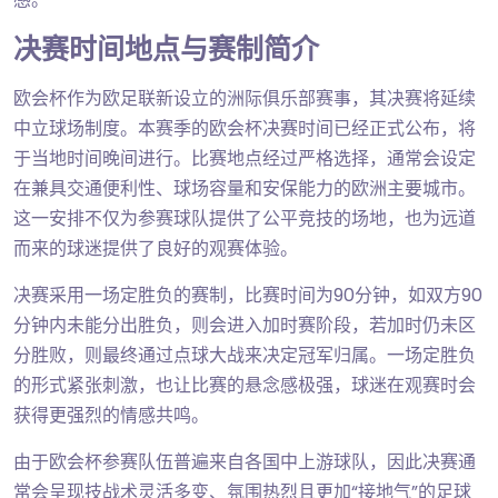
决赛时间地点与赛制简介
欧会杯作为欧足联新设立的洲际俱乐部赛事，其决赛将延续
中立球场制度。本赛季的欧会杯决赛时间已经正式公布，将
于当地时间晚间进行。比赛地点经过严格选择，通常会设定
在兼具交通便利性、球场容量和安保能力的欧洲主要城市。
这一安排不仅为参赛球队提供了公平竞技的场地，也为远道
而来的球迷提供了良好的观赛体验。
决赛采用一场定胜负的赛制，比赛时间为90分钟，如双方90
分钟内未能分出胜负，则会进入加时赛阶段，若加时仍未区
分胜败，则最终通过点球大战来决定冠军归属。一场定胜负
的形式紧张刺激，也让比赛的悬念感极强，球迷在观赛时会
获得更强烈的情感共鸣。
由于欧会杯参赛队伍普遍来自各国中上游球队，因此决赛通
常会呈现技战术灵活多变、氛围热烈且更加“接地气”的足球