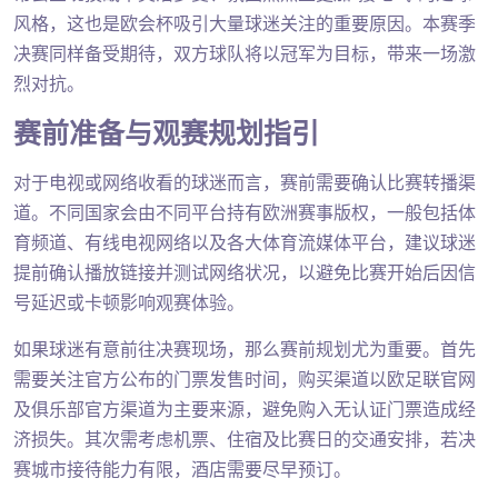
风格，这也是欧会杯吸引大量球迷关注的重要原因。本赛季
决赛同样备受期待，双方球队将以冠军为目标，带来一场激
烈对抗。
赛前准备与观赛规划指引
对于电视或网络收看的球迷而言，赛前需要确认比赛转播渠
道。不同国家会由不同平台持有欧洲赛事版权，一般包括体
育频道、有线电视网络以及各大体育流媒体平台，建议球迷
提前确认播放链接并测试网络状况，以避免比赛开始后因信
号延迟或卡顿影响观赛体验。
如果球迷有意前往决赛现场，那么赛前规划尤为重要。首先
需要关注官方公布的门票发售时间，购买渠道以欧足联官网
及俱乐部官方渠道为主要来源，避免购入无认证门票造成经
济损失。其次需考虑机票、住宿及比赛日的交通安排，若决
赛城市接待能力有限，酒店需要尽早预订。