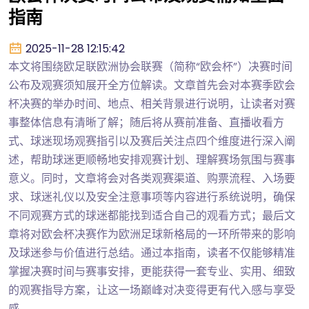
指南
2025-11-28 12:15:42
本文将围绕欧足联欧洲协会联赛（简称“欧会杯”）决赛时间
公布及观赛须知展开全方位解读。文章首先会对本赛季欧会
杯决赛的举办时间、地点、相关背景进行说明，让读者对赛
事整体信息有清晰了解；随后将从赛前准备、直播收看方
式、球迷现场观赛指引以及赛后关注点四个维度进行深入阐
述，帮助球迷更顺畅地安排观赛计划、理解赛场氛围与赛事
意义。同时，文章将会对各类观赛渠道、购票流程、入场要
求、球迷礼仪以及安全注意事项等内容进行系统说明，确保
不同观赛方式的球迷都能找到适合自己的观看方式；最后文
章将对欧会杯决赛作为欧洲足球新格局的一环所带来的影响
及球迷参与价值进行总结。通过本指南，读者不仅能够精准
掌握决赛时间与赛事安排，更能获得一套专业、实用、细致
的观赛指导方案，让这一场巅峰对决变得更有代入感与享受
感。