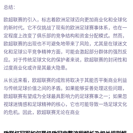
总结：
欧超联赛的引入，标志着欧洲足球迈向更加商业化和全球化
的新时代。它不仅挑战了现有的欧洲足球赛事体系，也在一
定程度上改变了俱乐部的竞争结构和资金分配模式。然而，
欧超联赛的出现也不可避免地带来了风险，尤其是在球迷文
化和足球公平竞争精神方面，可能会激起部分群体的强烈反
应。对于传统足球文化的保护者来说，欧超联赛的封闭性和
过度商业化或许是其最大隐患。
从长远来看，欧超联赛的成败将取决于其能否平衡商业利益
与传统足球价值之间的矛盾。如果能够妥善处理这些问题，
欧超联赛有望成为全球最具影响力的足球赛事之一；如果忽
视球迷情感和足球精神的核心，它也可能导致一场足球文化
的危机。因此，欧超联赛无论在商业