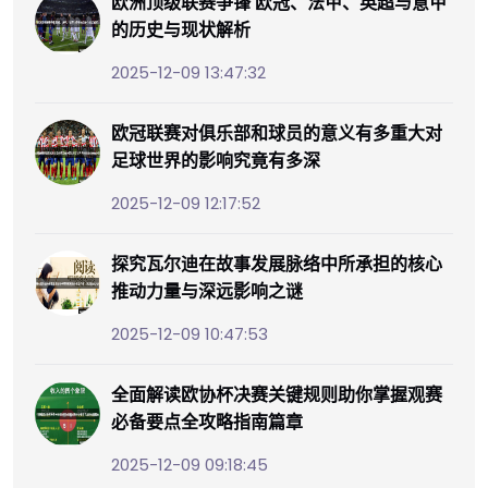
欧洲顶级联赛争锋 欧冠、法甲、英超与意甲
的历史与现状解析
2025-12-09 13:47:32
欧冠联赛对俱乐部和球员的意义有多重大对
足球世界的影响究竟有多深
2025-12-09 12:17:52
探究瓦尔迪在故事发展脉络中所承担的核心
推动力量与深远影响之谜
2025-12-09 10:47:53
全面解读欧协杯决赛关键规则助你掌握观赛
必备要点全攻略指南篇章
2025-12-09 09:18:45