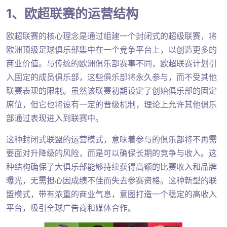
1、欧超联赛的运营结构
欧超联赛的核心理念是通过组建一个封闭式的超级联赛，将
欧洲顶级足球俱乐部集中在一个竞争平台上，以创造更多的
商业价值。与传统的欧洲俱乐部赛事不同，欧超联赛计划引
入固定的成员俱乐部，这些俱乐部将永久参与，而不受其他
联赛表现的限制。虽然该联赛初期设定了创始俱乐部的固定
席位，但它也将设有一定的晋级机制，理论上允许其他俱乐
部通过表现进入到联赛中。
这种封闭式联盟的运营模式，意味着参与的俱乐部将不再需
要面对升降级的风险，而是可以确保长期的竞争与收入。这
种结构确保了大俱乐部能够持续获得高额的比赛收入和品牌
曝光，无需担心因成绩不佳而失去参赛资格。这种新型的联
盟模式，带有浓重的商业气息，意图打造一个稳定的高收入
平台，吸引全球广告商和媒体合作。