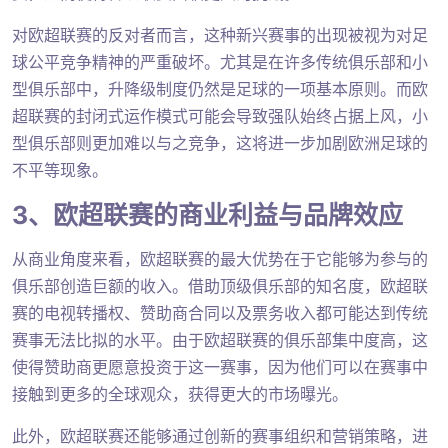
对欧超联赛的反对者而言，这种新兴赛事的出现被视为对足
球公平竞争精神的严重破坏。尤其是在许多传统俱乐部和小
型俱乐部中，升降级制度仍然是足球的一项基本原则。而欧
超联赛的封闭式运作模式可能会导致强队始终占据上风，小
型俱乐部则更加难以与之竞争，这将进一步加剧欧洲足球的
不平等现象。
3、欧超联赛的商业利益与品牌效应
从商业角度来看，欧超联赛的最大优势在于它能够为参与的
俱乐部创造巨额的收入。借助顶级俱乐部的知名度，欧超联
赛的电视转播权、赞助商合同以及票务收入都可能达到传统
赛事无法比拟的水平。由于欧超联赛的俱乐部集中度高，这
使得赞助商更愿意投资于这一赛事，因为他们可以在赛事中
接触到更多的全球观众，获得更大的市场曝光。
此外，欧超联赛还能够通过创新的赛事组织和营销策略，进