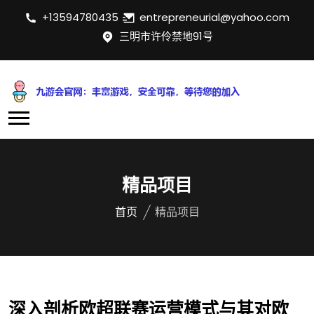
+13594780435
entrepreneurial@yahoo.com
三明市许伶禁地91号
精品项目
首页
精品项目
深入剖析欧超联赛运营模式与其对欧