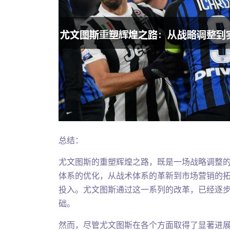
总结：
尤文图斯的重塑辉煌之路，既是一场战略调整
体系的优化，从战术体系的革新到市场营销的
投入。尤文图斯通过这一系列的改革，已经逐
础。
然而，尽管尤文图斯在各个方面取得了显著进