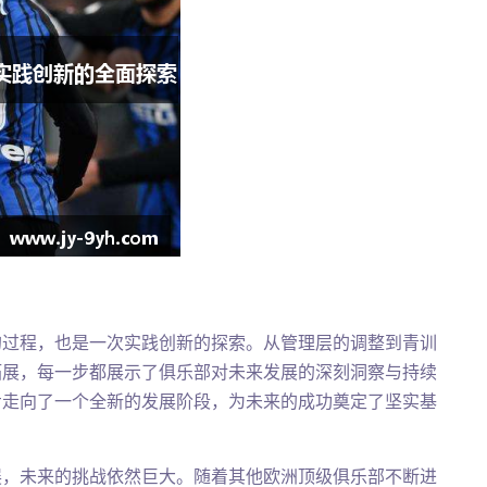
的过程，也是一次实践创新的探索。从管理层的调整到青训
拓展，每一步都展示了俱乐部对未来发展的深刻洞察与持续
步走向了一个全新的发展阶段，为未来的成功奠定了坚实基
展，未来的挑战依然巨大。随着其他欧洲顶级俱乐部不断进