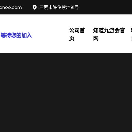
yahoo.com
三明市许伶禁地91号
公司首
知道九游会官
页
网