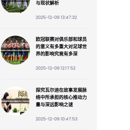
与现状解析
2025-12-09 13:47:32
欧冠联赛对俱乐部和球员
的意义有多重大对足球世
界的影响究竟有多深
2025-12-09 12:17:52
探究瓦尔迪在故事发展脉
络中所承担的核心推动力
量与深远影响之谜
2025-12-09 10:47:53