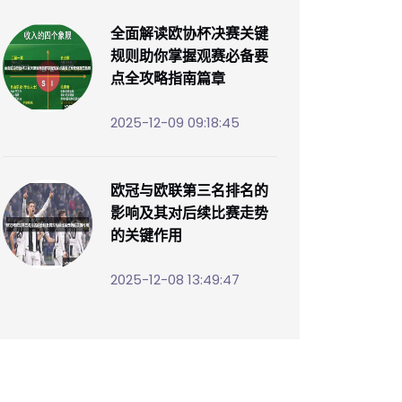
全面解读欧协杯决赛关键
规则助你掌握观赛必备要
点全攻略指南篇章
2025-12-09 09:18:45
欧冠与欧联第三名排名的
影响及其对后续比赛走势
的关键作用
2025-12-08 13:49:47