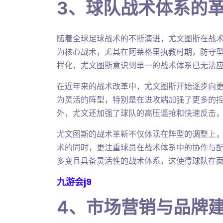
3、球队战术体系的
随着全球足球战术的不断演进，尤文图斯在战
为核心战术，尤其在阿莱格里执教时期，防守
样化，尤文图斯意识到单一的战术体系已无法
在近年来的战术改革中，尤文图斯开始逐步向
为灵活的阵型，特别是在进攻端加强了更多的
外，尤文还加强了球队的高压逼抢和快速反击
尤文图斯的战术革新不仅体现在阵型的调整上
术的同时，更注重球员在战术体系中的协作与
多变且具备灵活性的战术体系，这使得球队在
九游会j9
4、市场营销与品牌