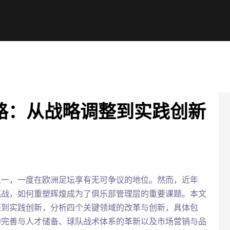
路：从战略调整到实践创新
之一，一度在欧洲足坛享有无可争议的地位。然而，近年
挑战，如何重塑辉煌成为了俱乐部管理层的重要课题。本文
整到实践创新，分析四个关键领域的改革与创新，具体包
的完善与人才储备、球队战术体系的革新以及市场营销与品