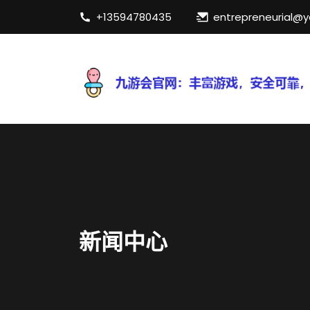
+13594780435
entrepreneurial@
新闻中心