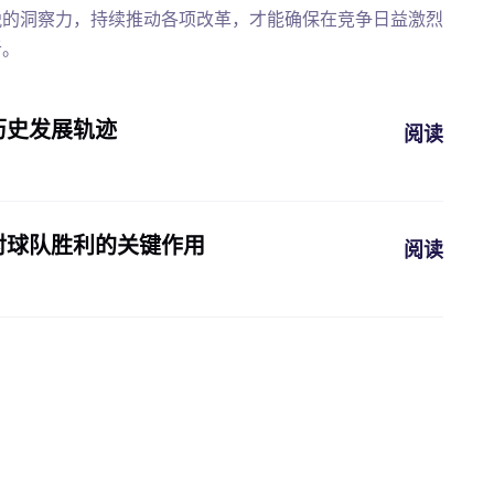
锐的洞察力，持续推动各项改革，才能确保在竞争日益激烈
者。
历史发展轨迹
阅读
对球队胜利的关键作用
阅读