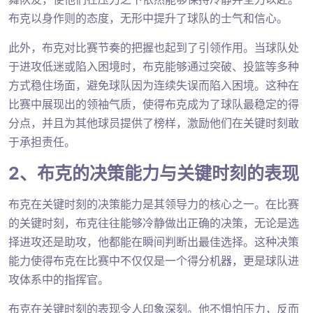
布克以身作则的态度，无形中提升了球队的士气和信心。
此外，布克对比赛节奏的把握也起到了引领作用。当球队处
于进攻低迷或陷入困境时，布克能够通过突破、投篮等多种
方式稳住场面，避免球队因为连续失误而陷入困境。这种在
比赛中展现出的领袖气质，使得布克成为了球队最稳定的得
分点，并且为其他球员提供了榜样，激励他们在关键时刻敢
于承担责任。
2、布克的决策能力与关键时刻的表现
布克在关键时刻的决策能力是其领导力的核心之一。在比赛
的关键时刻，布克往往能够冷静做出正确的决策，无论是选
择进攻还是助攻，他都能在瞬间判断出最佳选择。这种决策
能力使得布克在比赛中不仅仅是一个得分机器，更是球队进
攻体系中的指挥官。
布克在关键时刻的表现令人印象深刻。他不惧怕压力，反而