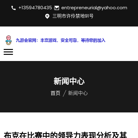
+13594780435
entrepreneurial@yahoo.com
三明市许伶禁地91号
新闻中心
首页
新闻中心
布克在比赛中的领导力表现分析及其