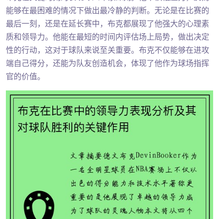
能够在最困难的情况下做出最冷静的判断。无论是在比赛的
最后一刻，还是在延长赛中，布克都展现了他强大的心理素
质和领导力。他能在最短的时间内评估场上局势，做出决定
性的行动，这对于球队来说至关重要。布克不仅能够在进攻
端自己得分，还能为队友创造机会，体现了他作为球场指挥
官的价值。