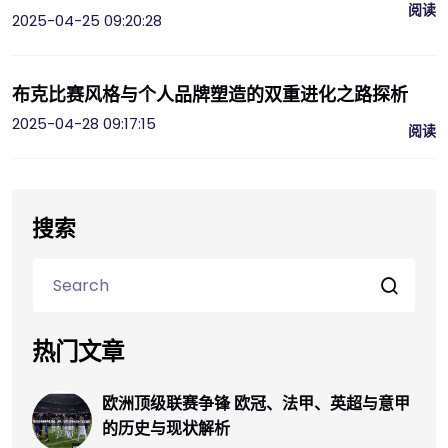
阅读
2025-04-25 09:20:28
布克比赛风格与个人品牌塑造的双重进化之路探析
2025-04-28 09:17:15
阅读
搜索
热门文章
欧洲顶级联赛争锋 欧冠、法甲、英超与意甲
的历史与现状解析