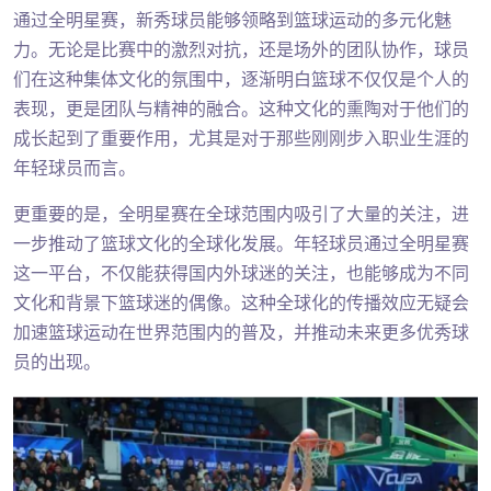
通过全明星赛，新秀球员能够领略到篮球运动的多元化魅
力。无论是比赛中的激烈对抗，还是场外的团队协作，球员
们在这种集体文化的氛围中，逐渐明白篮球不仅仅是个人的
表现，更是团队与精神的融合。这种文化的熏陶对于他们的
成长起到了重要作用，尤其是对于那些刚刚步入职业生涯的
年轻球员而言。
更重要的是，全明星赛在全球范围内吸引了大量的关注，进
一步推动了篮球文化的全球化发展。年轻球员通过全明星赛
这一平台，不仅能获得国内外球迷的关注，也能够成为不同
文化和背景下篮球迷的偶像。这种全球化的传播效应无疑会
加速篮球运动在世界范围内的普及，并推动未来更多优秀球
员的出现。