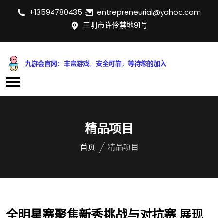
+13594780435
entrepreneurial@yahoo.com
三明市许伶禁地91号
精品项目
首页
精品项目
全明星赛聚焦新秀挑战与对抗赛 展现