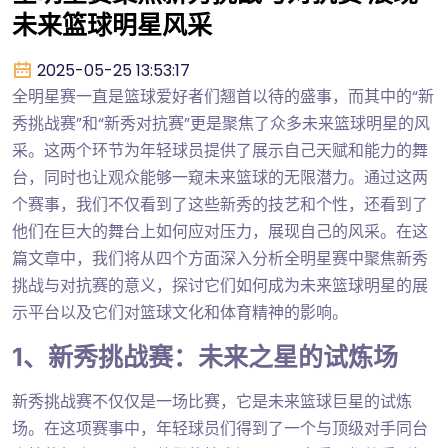
未来篮球明星风采
2025-05-25 13:53:17
全明星赛一直是篮球爱好者们翘首以待的盛事，而其中的“新
秀挑战赛”和“新秀对抗赛”更是聚焦了众多未来篮球明星的风
采。这两个环节为年轻球员提供了展示自己天赋和能力的舞
台，同时也让观众能够一窥未来篮球的无限潜力。通过这两
个赛事，我们不仅看到了这些新秀的技艺和个性，还看到了
他们在巨大的舞台上如何应对压力，展现自己的风采。在这
篇文章中，我们将从四个方面深入分析全明星赛中聚焦新秀
挑战与对抗赛的意义，探讨它们如何成为未来篮球明星的展
示平台以及它们对篮球文化和体育精神的影响。
1、新秀挑战赛：未来之星的试炼场
新秀挑战赛不仅仅是一场比赛，它是未来篮球巨星的试炼
场。在这项赛事中，年轻球员们得到了一个与顶级对手同台