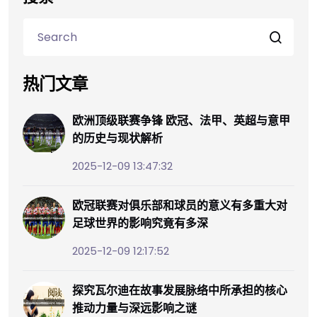
热门文章
欧洲顶级联赛争锋 欧冠、法甲、英超与意甲
的历史与现状解析
2025-12-09 13:47:32
欧冠联赛对俱乐部和球员的意义有多重大对
足球世界的影响究竟有多深
2025-12-09 12:17:52
探究瓦尔迪在故事发展脉络中所承担的核心
推动力量与深远影响之谜