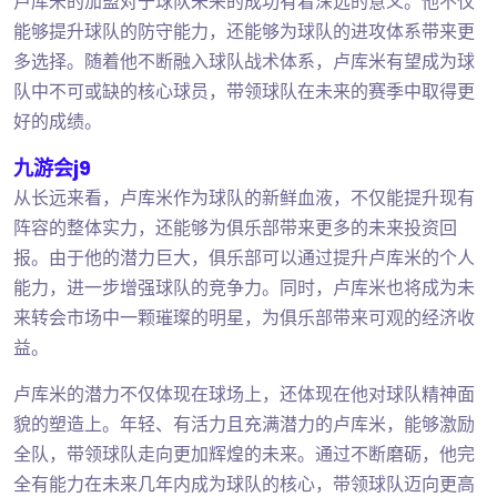
卢库米的加盟对于球队未来的成功有着深远的意义。他不仅
能够提升球队的防守能力，还能够为球队的进攻体系带来更
多选择。随着他不断融入球队战术体系，卢库米有望成为球
队中不可或缺的核心球员，带领球队在未来的赛季中取得更
好的成绩。
九游会j9
从长远来看，卢库米作为球队的新鲜血液，不仅能提升现有
阵容的整体实力，还能够为俱乐部带来更多的未来投资回
报。由于他的潜力巨大，俱乐部可以通过提升卢库米的个人
能力，进一步增强球队的竞争力。同时，卢库米也将成为未
来转会市场中一颗璀璨的明星，为俱乐部带来可观的经济收
益。
卢库米的潜力不仅体现在球场上，还体现在他对球队精神面
貌的塑造上。年轻、有活力且充满潜力的卢库米，能够激励
全队，带领球队走向更加辉煌的未来。通过不断磨砺，他完
全有能力在未来几年内成为球队的核心，带领球队迈向更高