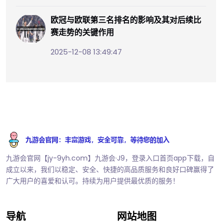
欧冠与欧联第三名排名的影响及其对后续比
赛走势的关键作用
2025-12-08 13:49:47
九游会官网【jy-9yh.com】九游会·J9，登录入口首页app下载，自
成立以来，我们以稳定、安全、快捷的高品质服务和良好口碑赢得了
广大用户的喜爱和认可。持续为用户提供最优质的服务！
导航
网站地图