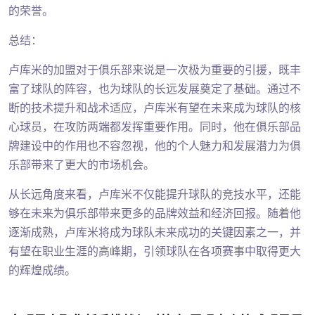
的荣誉。
总结：
卢库米的加盟对于俱乐部来说是一次极为重要的引援，既丰
富了球队的阵容，也为球队的长远发展奠定了基础。通过不
断的技术提升和战术适应，卢库米有望在未来成为球队的核
心球员，在攻防两端都发挥重要作用。同时，他在俱乐部品
牌建设中的作用也不容忽视，他的个人魅力和发展潜力为俱
乐部带来了更大的市场机会。
从长远角度来看，卢库米不仅能提升球队的竞技水平，还能
够在未来为俱乐部带来更多的品牌效益和经济回报。随着他
逐渐成熟，卢库米将成为球队未来成功的关键因素之一，并
有望在职业生涯的高峰期，引领球队在各项赛事中取得更大
的辉煌成绩。