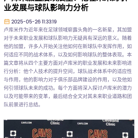
业发展与球队影响力分析
2025-05-26 11:33:19
卢库米作为近年来在足球领域崭露头角的一名新星，其加盟
对于未来职业发展和球队影响力无疑具有深远的意义。随着
他的加盟，许多人开始关注他如何在新球队中发挥作用，如
何适应不同的战术体系，以及如何影响球队的整体表现。本
篇文章将从四个主要方面对卢库米的职业发展和未来影响进
行分析：他个人技术的提升空间，球队战术体系中的适应性
与作用，他的影响力对于俱乐部品牌建设的作用，以及他如
何引领球队未来的成功。每个方面将深入探讨卢库米的潜力
以及可能带来的变革，最后结合全文对其未来职业道路和团
队前景进行总结。