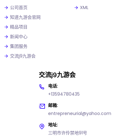
公司首页
XML
知道九游会官网
精品项目
新闻中心
集团服务
交流j9九游会
交流j9九游会
电话:
+13594780435
邮箱:
entrepreneurial@yahoo.com
地址:
三明市许伶禁地91号