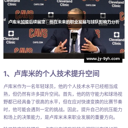
1、卢库米的个人技术提升空间
卢库米作为一名年轻球员，他的个人技术水平已经相当成
熟，但仍然有许多提升空间。首先，他的防守能力和球场视
野都已经具备了很高的水平，但在应对快速变换的比赛节奏
时，他可能会遇到一定的挑战。因此，提升自己的抗压能力
和场上的决策能力，是卢库米未来职业发展的重要方向。